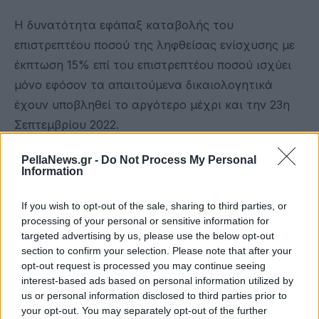
Η δυνατότητα εφάπαξ καταβολής του
επιστρεπτέου ποσού της ληφθείσας ενίσχυσης με
έκπτωση 15% επί του επιστρεπτέου ποσού ισχύει
μόνο εφόσον τα απαιτούμενα δικαιολογητικά
έχουν υποβληθεί το αργότερο μέχρι και την 23η
Σεπτεμβρίου 2022.
Εφόσον μετά τον επανυπολογισμό της
PellaNews.gr -
Do Not Process My Personal
Information
υποχρέωσης διατήρησης εργαζομένων και την
παρέλευση της προθεσμίας της 30ης Δεκεμβρίου
If you wish to opt-out of the sale, sharing to third parties, or
2022 για την υποβολή των απαραίτητων
processing of your personal or sensitive information for
δικαιολογητικών, προκύπτει ότι δεν τηρήθηκαν οι
targeted advertising by us, please use the below opt-out
section to confirm your selection. Please note that after your
υποχρεώσεις της επιχείρησης, η παράταση
opt-out request is processed you may continue seeing
θεωρείται ως μη χορηγηθείσα και επί του ποσού
interest-based ads based on personal information utilized by
που βεβαιώθηκε μέχρι και 2 Νοεμβρίου 2022,
us or personal information disclosed to third parties prior to
your opt-out. You may separately opt-out of the further
επιβάλλονται από 1 Δεκεμβρίου 2022 τόκοι