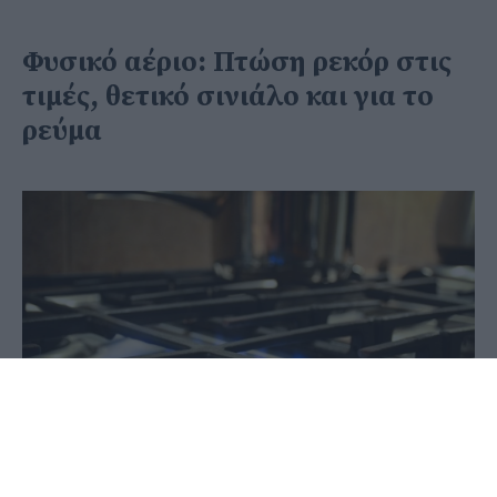
Φυσικό αέριο: Πτώση ρεκόρ στις
τιμές, θετικό σινιάλο και για το
ρεύμα
02 Ιανουαρίου 2023 - 15:17
Στέφανος Μίντζας