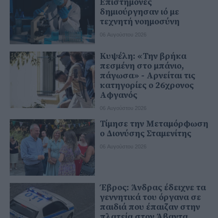
Επιστήμονες
δημιούργησαν ιό με
τεχνητή νοημοσύνη
06 Αυγούστου 2026
Κυψέλη: «Την βρήκα
πεσμένη στο μπάνιο,
πάγωσα» - Αρνείται τις
κατηγορίες ο 26χρονος
Αφγανός
06 Αυγούστου 2026
Τίμησε την Μεταμόρφωση
ο Διονύσης Σταμενίτης
06 Αυγούστου 2026
Έβρος: Άνδρας έδειχνε τα
γεννητικά του όργανα σε
παιδιά που έπαιζαν στην
πλατεία στον Άβαντα