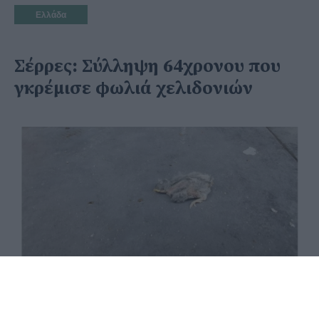
Ελλάδα
Σέρρες: Σύλληψη 64χρονου που
γκρέμισε φωλιά χελιδονιών
06 Ιουνίου 2020 - 20:19
PellaNews Team