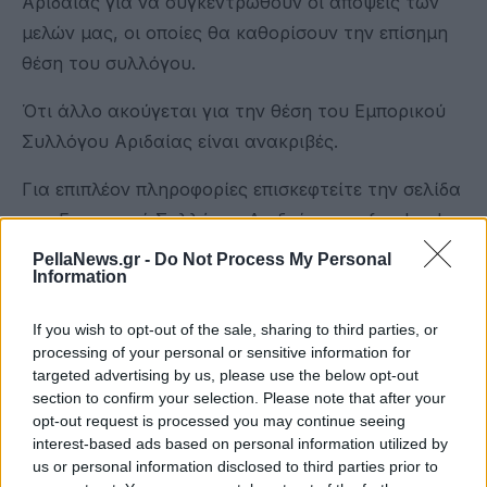
Αριδαίας για να συγκεντρωθούν οι απόψεις των
μελών μας, οι οποίες θα καθορίσουν την επίσημη
θέση του συλλόγου.
Ότι άλλο ακούγεται για την θέση του Εμπορικού
Συλλόγου Αριδαίας είναι ανακριβές.
Για επιπλέον πληροφορίες επισκεφτείτε την σελίδα
του Εμπορικού Συλλόγου Αριδαίας στο facebook
Εμπορικός Βιοτεχνικός Επαγγελματικός Σύλλογος
PellaNews.gr -
Do Not Process My Personal
Information
Αριδαίας.
If you wish to opt-out of the sale, sharing to third parties, or
processing of your personal or sensitive information for
targeted advertising by us, please use the below opt-out
section to confirm your selection. Please note that after your
opt-out request is processed you may continue seeing
interest-based ads based on personal information utilized by
us or personal information disclosed to third parties prior to