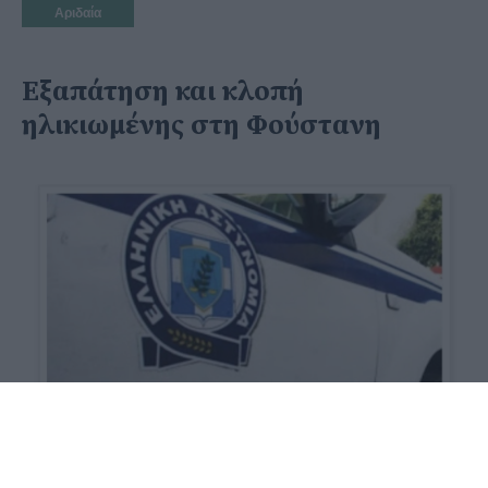
Αριδαία
Εξαπάτηση και κλοπή
ηλικιωμένης στη Φούστανη
07 Ιουνίου 2020 - 12:53
PellaNews Team