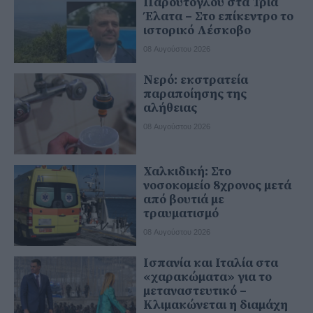
Παρούτογλου στα Τρία
Έλατα – Στο επίκεντρο το
ιστορικό Λέσκοβο
08 Αυγούστου 2026
Νερό: εκστρατεία
παραποίησης της
αλήθειας
08 Αυγούστου 2026
Χαλκιδική: Στο
νοσοκομείο 8χρονος μετά
από βουτιά με
τραυματισμό
08 Αυγούστου 2026
Ισπανία και Ιταλία στα
«χαρακώματα» για το
μεταναστευτικό –
Κλιμακώνεται η διαμάχη