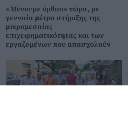
«Μένουμε όρθιοι» τώρα, με
γενναία μέτρα στήριξης της
μικρομεσαίας
επιχειρηματικότητας και των
εργαζομένων που απασχολούν