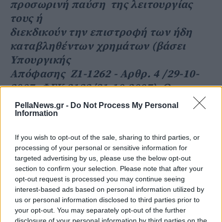
προσωρινή παύση της λειτουργίας
τους ή
διεκδικούν την επιστροφή των ήδη
καταβληθέντων χρημάτων (βάσει
Υπουργικής
Απόφασης Ζ1-1262 - Αρθρ. 4 /29-10-
2007, ΦΕΚ 2122/31-10-2007). Ως
αποτέλεσμα
PellaNews.gr -
Do Not Process My Personal
των παραπάνω, οι ιδιοκτήτες
Information
γυμναστηρίων διεκδικούν την άμεση
If you wish to opt-out of the sale, sharing to third parties, or
επαναλειτουργία
processing of your personal or sensitive information for
των επιχειρήσεών τους, προς
targeted advertising by us, please use the below opt-out
αποφυγή χειρότερων δεινών,
section to confirm your selection. Please note that after your
opt-out request is processed you may continue seeing
καθώς, αποτέλεσμα
interest-based ads based on personal information utilized by
όλων των παραπάνω δυσμενών
us or personal information disclosed to third parties prior to
καταστάσεων διαφαίνεται να είναι
your opt-out. You may separately opt-out of the further
disclosure of your personal information by third parties on the