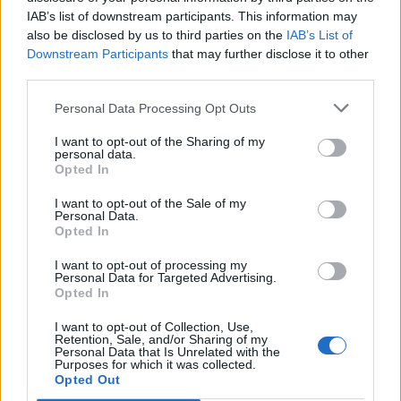
το οριστικό
IAB’s list of downstream participants. This information may
κλείσιμο κάποιων γυμναστηρίων και η
also be disclosed by us to third parties on the
IAB’s List of
δραματική μείωση θέσεων εργασίας.
Downstream Participants
that may further disclose it to other
third parties.
Με δεδομένα όλα τα
Personal Data Processing Opt Outs
παραπάνω, Ερωτώνται οι κ. κ.
I want to opt-out of the Sharing of my
Υπουργοί:
personal data.
Opted In
Προτίθεσθε, κατά το μερίδιο
I want to opt-out of the Sale of my
ευθύνης που σας αναλογεί, να
Personal Data.
Opted In
προβείτε στις
απαραίτητες ενέργειες για άμεση
I want to opt-out of processing my
Personal Data for Targeted Advertising.
επαναλειτουργία των γυμναστηρίων
Opted In
και των
I want to opt-out of Collection, Use,
σχολών πολεμικών τεχνών,
Retention, Sale, and/or Sharing of my
Personal Data that Is Unrelated with the
προκειμένου να βοηθηθούν οι
Purposes for which it was collected.
Opted Out
κλάδοι, τόσο των