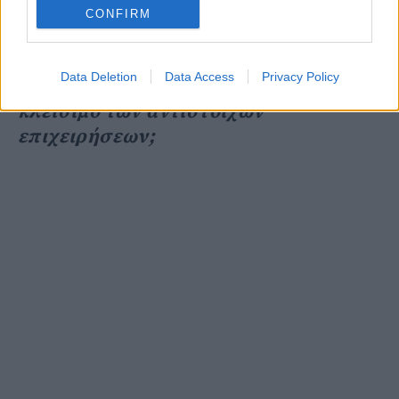
εργαζομένων στα γυμναστήρια, όσο
CONFIRM
και των ιδιοκτητών των τελευταίων,
ώστε να μην
Data Deletion
Data Access
Privacy Policy
υπάρξουν απολύσεις εργαζομένων και
κλείσιμο των αντίστοιχων
επιχειρήσεων;