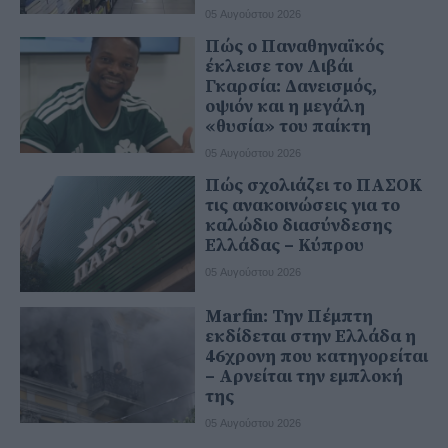
05 Αυγούστου 2026
Πώς ο Παναθηναϊκός
έκλεισε τον Λιβάι
Γκαρσία: Δανεισμός,
οψιόν και η μεγάλη
«θυσία» του παίκτη
05 Αυγούστου 2026
Πώς σχολιάζει το ΠΑΣΟΚ
τις ανακοινώσεις για το
καλώδιο διασύνδεσης
Ελλάδας – Κύπρου
05 Αυγούστου 2026
Marfin: Την Πέμπτη
εκδίδεται στην Ελλάδα η
46χρονη που κατηγορείται
– Αρνείται την εμπλοκή
της
05 Αυγούστου 2026