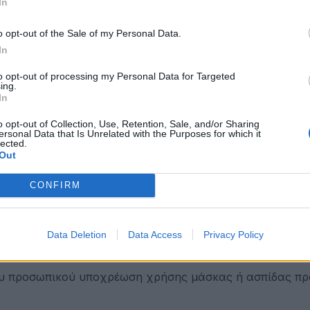
In
 τ.μ. συνολικής ωφέλιμης επιτρεπόμενης επιφάνειας λει
o opt-out of the Sale of my Personal Data.
ουργίας προκύπτει από το άθροισμα του εμβαδού της υπ
In
άνειας κυρίως χώρου.
to opt-out of processing my Personal Data for Targeted
νειας εκτός του φυσικού καταστήματος ενώ η εσωτερική
ing.
In
του καταστήματος που δύναται να αναπτυχθούν τραπεζοκ
θριας επιφάνειας προκύπτει όταν υφίσταται πλευρά ή 
o opt-out of Collection, Use, Retention, Sale, and/or Sharing
ersonal Data that Is Unrelated with the Purposes for which it
ρικό χώρο ή αίθριο.
lected.
Out
χρησιμοποιηθεί σε βάθος ο χώρος σε ποσοστό από 80% 
CONFIRM
ραπεζιών σύμφωνα με την διάταξη των καθισμάτων από 
Data Deletion
Data Access
Privacy Policy
πέζι τα έξι άτομα. Δεν υφίσταται όριο σε περίπτωση οι
του προσωπικού υποχρέωση χρήσης μάσκας ή ασπίδας π