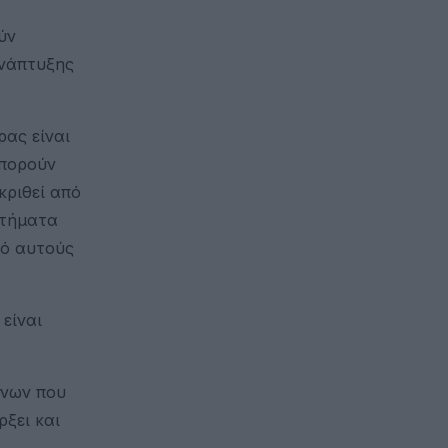
ύν
Ανάπτυξης
ρας είναι
μπορούν
κριθεί από
στήματα
πό αυτούς
είναι
ένων που
ρξει και