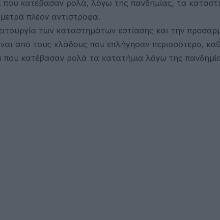
α που κατέβασαν ρολά, λόγω της πανδημίας, τα κατασ
 μετρά πλέον αντίστροφα.
λειτουργία των καταστημάτων εστίασης και την προσαρ
ίναι από τους κλάδους που επλήγησαν περισσότερο, κα
α που κατέβασαν ρολά τα κατατήμια λόγω της πανδημί