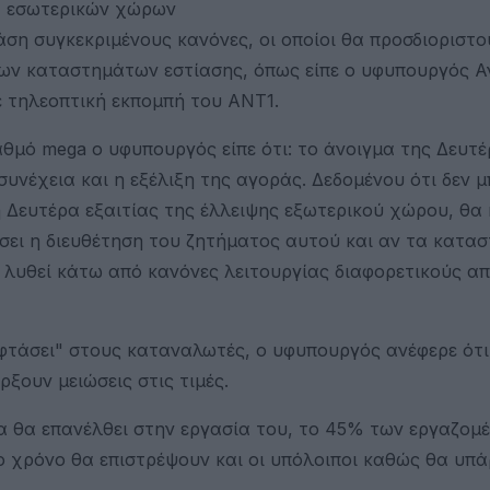
ία εσωτερικών χώρων
ση συγκεκριμένους κανόνες, οι οποίοι θα προσδιοριστο
των καταστημάτων εστίασης, όπως είπε ο υφυπουργός 
 τηλεοπτική εκπομπή του ΑΝΤ1.
θμό mega ο υφυπουργός είπε ότι: το άνοιγμα της Δευτέ
 συνέχεια και η εξέλιξη της αγοράς. Δεδομένου ότι δεν 
 Δευτέρα εξαιτίας της έλλειψης εξωτερικού χώρου, θα 
ήσει η διευθέτηση του ζητήματος αυτού και αν τα κατα
α λυθεί κάτω από κανόνες λειτουργίας διαφορετικούς α
φτάσει" στους καταναλωτές, ο υφυπουργός ανέφερε ότι 
ξουν μειώσεις στις τιμές.
α θα επανέλθει στην εργασία του, το 45% των εργαζομ
ο χρόνο θα επιστρέψουν και οι υπόλοιποι καθώς θα υπά