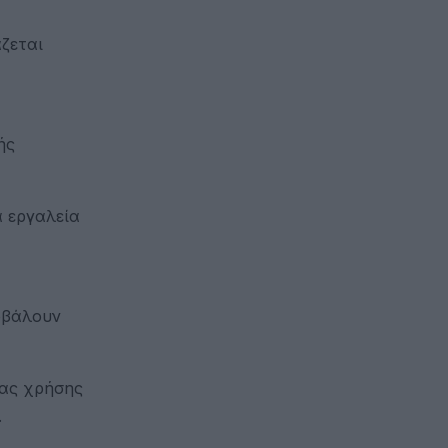
άζεται
ής
α εργαλεία
οβάλουν
ιας χρήσης
.