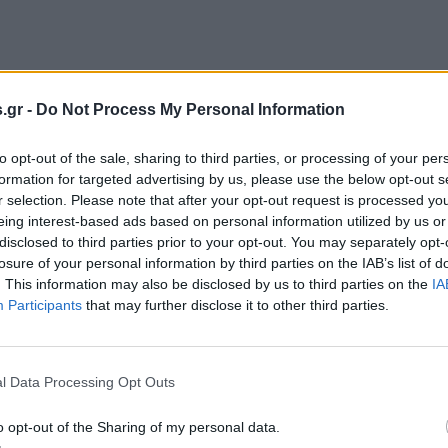
τήτες και οι εργαζόμενοι στα καταστήματα εστίασης κα
.gr -
Do Not Process My Personal Information
οστάσεις και τα μέτρα προστασίας που έχουν οριστεί.
έρες, ο ήχος από τα ηλεκτρικά τρυπάνια ενώ οι σκάλες 
to opt-out of the sale, sharing to third parties, or processing of your per
formation for targeted advertising by us, please use the below opt-out s
ω από τα καταστήματα εστίασης. Στην Κολοκοτρώνη, στ
r selection. Please note that after your opt-out request is processed y
ουν εστιατόρια, καφέ και μπαρ έχουν τοποθετηθεί ται
eing interest-based ads based on personal information utilized by us or
άβει κάθε μαγαζί ενώ ήδη κάποια καταστήματα έχουν
disclosed to third parties prior to your opt-out. You may separately opt-
losure of your personal information by third parties on the IAB’s list of
όμων, τηρώντας πάντα την προβλεπόμενη απόσταση, η 
. This information may also be disclosed by us to third parties on the
IA
 να είναι από 0,70 εκατ. έως 1,70 εκατ. Σημειώνεται ότ
Participants
that may further disclose it to other third parties.
έζι θα είναι τα έξι άτομα.
ο, Δευτέρα 25/5, ο υφυπουργός ανάπτυξης Νίκος Παπα
l Data Processing Opt Outs
o opt-out of the Sharing of my personal data.