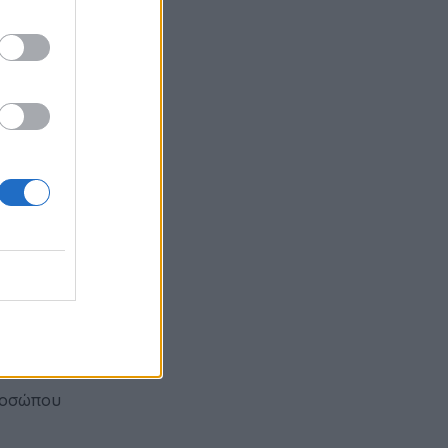
τουργίας.
αίθριας
αθίσματα.
πλευρές
έως 160%
0,70 εκ
κογένειας
ροσώπου