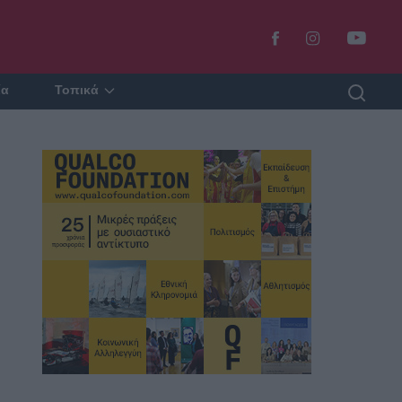
ία
Τοπικά