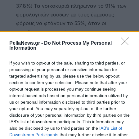
37,8%! Τα νοικοκυριά πλήρωναν το 91% των
φορολογικών εσόδων με τους έμμεσους
φόρους να φτάνουν το 55%, όταν οι
μεγαλοεπιχειρηματίες έπαιρναν
φοροαπαλλαγές με αντάλλαγμα υποσχέσεις
PellaNews.gr -
Do Not Process My Personal
Information
για επενδύσεις που δεν έκαναν ποτέ!
Η Χούντα έκανε
προπαγάνδα για δημόσια
If you wish to opt-out of the sale, sharing to third parties, or
έργα
και υποδομές που ήταν μακέτες! Εκτός
processing of your personal or sensitive information for
από τα ανέξοδα έργα με τη συνδρομή του
targeted advertising by us, please use the below opt-out
section to confirm your selection. Please note that after your
στρατού, οι δικτάτορες εγκαινίαζαν υποδομές
opt-out request is processed you may continue seeing
με εξαγγελίες του αέρα, όπως με την Εγνατία
interest-based ads based on personal information utilized by
Οδό που υπογράφτηκε η κατασκευή της από
us or personal information disclosed to third parties prior to
your opt-out. You may separately opt-out of the further
αμερικάνικη εταιρεία που πήρε 38
disclosure of your personal information by third parties on the
εκατομμύρια προκαταβολή κι έγινε άφαντη!
IAB’s list of downstream participants. This information may
Η Χούντα
κατέστρεψε τον πρωτογενή τομέα
also be disclosed by us to third parties on the
IAB’s List of
Downstream Participants
that may further disclose it to other
και την Επαρχία! Παρά το λαϊκίστικο μέτρο