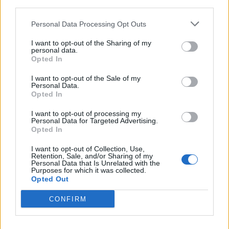
third parties.
της διαγραφής των αγροτικών χρεών στην
αρχή της δικτατορίας, το κατά κεφαλήν
Personal Data Processing Opt Outs
αγροτικό εισόδημα μειώθηκε, οι εξαγωγές
I want to opt-out of the Sharing of my
personal data.
αγροτικών προϊόντων μειώθηκαν κατά 25%,
Opted In
ενώ οι εισαγωγές αυξήθηκαν και τελικά οι
I want to opt-out of the Sale of my
αγρότες της ελληνικής υπαίθρου αποτέλεσαν
Personal Data.
Opted In
το μεγαλύτερο μέρος των μεταναστών για τη
Γερμανία κατά την επταετία!
I want to opt-out of processing my
Personal Data for Targeted Advertising.
Οι δικτάτορες όχι απλώς δεν ήταν πατριώτες,
Opted In
αλλά
ήταν προδότες
, όπως αποδείχτηκε με
I want to opt-out of Collection, Use,
την εθνική τραγωδία στην Κύπρο. Αυτοί που
Retention, Sale, and/or Sharing of my
Personal Data that Is Unrelated with the
πήραν την εξουσία με το πρόσχημα του
Purposes for which it was collected.
Opted Out
εθνικού κινδύνου από τον κομμουνισμό,
απέδειξαν ότι οι μόνες στρατιωτικές
CONFIRM
ικανότητες που είχαν ήταν για τους άοπλους
αντιφρονούντες και εξόριστους στα