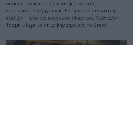
οι υποστηρικτές της δυτικής, αστικής
δημοκρατίας εξηγούν κάθε αρνητική πολιτική
εξέλιξη – από τις εκλογικές νίκες του Ντόναλντ
Τραμπ μέχρι το δημοψήφισμα για το Brexit.
16 Νοεμβρίου 2025 - 21:24
Παύλος-Νεκτάριος Παπαδόπουλος
Από την πρώτη ημέρα της κυκλοφορίας της η