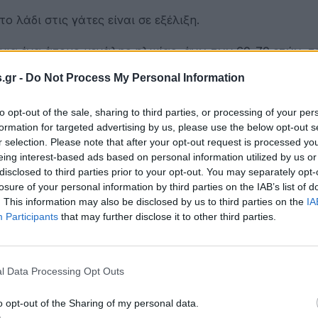
ο λάδι στις γάτες είναι σε εξέλιξη.
ια ένα άτομο μεγάλης ηλικίας, άνω των 60-70 ετών, τ
ου μπαίνουν στο σπίτι του.
.gr -
Do Not Process My Personal Information
to opt-out of the sale, sharing to third parties, or processing of your per
formation for targeted advertising by us, please use the below opt-out s
r selection. Please note that after your opt-out request is processed y
eing interest-based ads based on personal information utilized by us or
disclosed to third parties prior to your opt-out. You may separately opt-
losure of your personal information by third parties on the IAB’s list of
. This information may also be disclosed by us to third parties on the
IA
Participants
that may further disclose it to other third parties.
l Data Processing Opt Outs
o opt-out of the Sharing of my personal data.