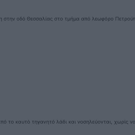
βη στην οδό Θεσσαλίας στο τμήμα από λεωφόρο Πετρού
πό το καυτό τηγανητό λάδι και νοσηλεύονται, χωρίς ν