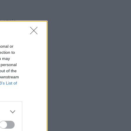
ο οποίο
sonal or
ection to
ou may
 personal
out of the
 downstream
B’s List of