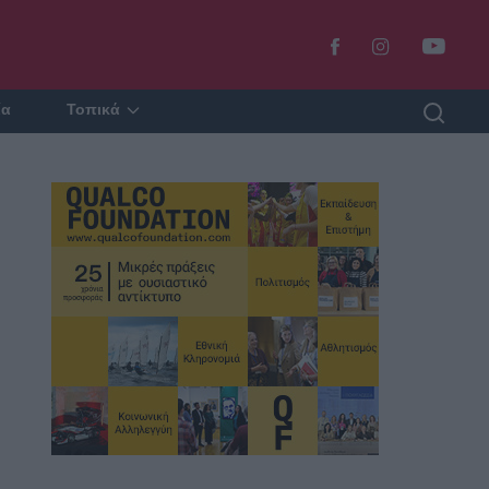
ία
Τοπικά