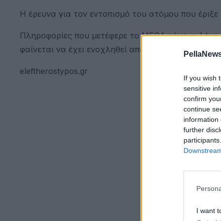
Η έρευνα για τον εντοπισμό του ατόμου που έριξε τ
Πληροφορίες που μετέφερε το MEGA κάνουν λόγο γ
φαίνεται να έχει ενοχληθεί από αδέσποτες γάτες π
PellaNews
eleftherostypos.gr
If you wish 
sensitive in
confirm you
continue se
information 
further disc
participants
Downstream 
Persona
I want t