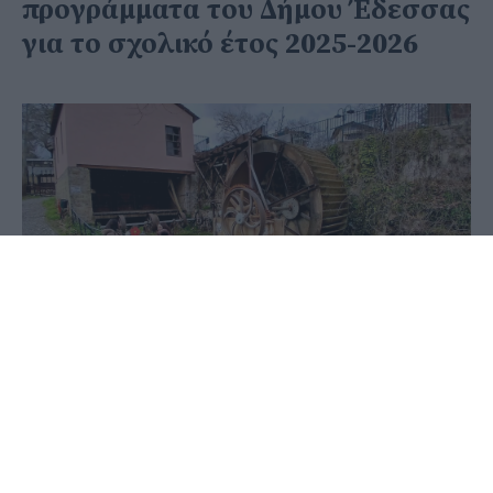
προγράμματα του Δήμου Έδεσσας
για το σχολικό έτος 2025-2026
03 Ιουνίου 2026 - 08:58
PellaNews Team
Ολοκληρώθηκαν με επιτυχία τα βιωματικά
εκπαιδευτικά προγράμματα του Δήμου Έδεσσας