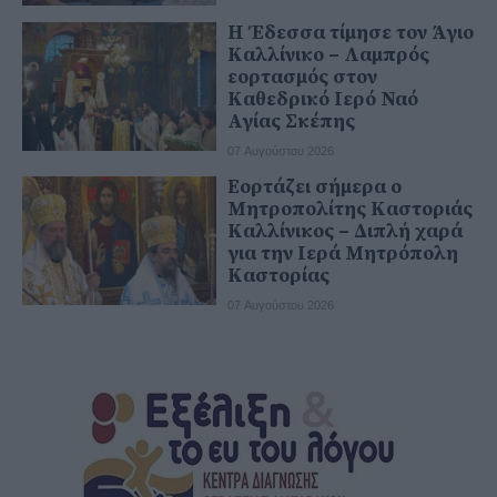
Η Έδεσσα τίμησε τον Άγιο
Καλλίνικο – Λαμπρός
εορτασμός στον
Καθεδρικό Ιερό Ναό
Αγίας Σκέπης
07 Αυγούστου 2026
Εορτάζει σήμερα ο
Μητροπολίτης Καστοριάς
Καλλίνικος – Διπλή χαρά
για την Ιερά Μητρόπολη
Καστορίας
07 Αυγούστου 2026