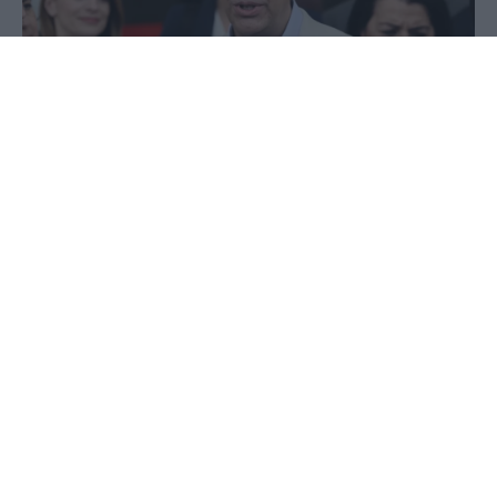
02 Ιουνίου 2026 - 17:15
Στέφανος Μίντζας
Τη στήριξή τους στο νέο πολιτικό εγχείρημα του
Αλέξη Τσίπρα εκφράζουν δύο εν ενεργεία
αυτοδιοικητικοί από την Πέλλα, οι οποίοι
συγκαταλέγονται μεταξύ όσων υπέγραψαν τη
διακήρυξη του νέου φορέα.
Πρόκειται για τον αντιδήμαρχο Πέλλας, Νίκο
Δόντση, και τον αντιδήμαρχο Αλμωπίας, Πέτρο
Τσαρκνιά, οι οποίοι βρέθηκαν στο πλευρό του