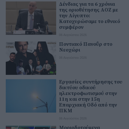
Δένδιας για τα 6 χρόνια
της οριοθέτησης ΑΟΖ με
την Αίγυπτο:
Κατοχυρώσαμε το εθνικό
συμφέρον
06 Αυγούστου 2026
Ποντιακό Πανοΰρ στο
Νεοχώρι
06 Αυγούστου 2026
Εργασίες συντήρησης του
δικτύου οδικού
ηλεκτροφωτισμού στην
11η και στην 15η
Επαρχιακή Οδό από την
ΠΚΜ
06 Αυγούστου 2026
Μοριοδοτούμενα