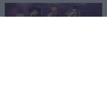
12 Ιανουαρίου 2026 - 14:20
Παύλος-Νεκτάριος Παπαδόπουλος
Η ομάδα Θεάτρου του Συλλόγου Στραντζαλιωτών
Ν. Πέλλας "Η Στράντζα" βρίσκεται στην τελική
ευθεία με πρόβες και την ανάλογη προετοιμασία
για να ανέβει στο "σανίδι" του Πνευματικού
Κέντρου το γνωστό έργο "Φτυστός ο μακαρίτης".