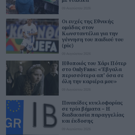
με νταλίκα
09 Αυγούστου 2026
Οι ευχές της Εθνικής
ομάδας στον
Κωνσταντέλια για την
γέννηση του παιδιού του
(pic)
09 Αυγούστου 2026
Ηθοποιός του Χάρι Πότερ
στο OnlyFans: «Έβγαλα
περισσότερα απ’ όσα σε
όλη την καριέρα μου»
09 Αυγούστου 2026
Πινακίδες κυκλοφορίας
σε τρία βήματα – Η
διαδικασία παραγγελίας
και έκδοσης
09 Αυγούστου 2026