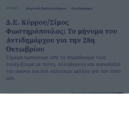
#TAGS
Δημοτική Ενότητα Κύρρου
Αντιδήμαρχος
Δ.Ε. Κύρρου/Σίμος
Φωστηρόπουλος: Το μήνυμα του
Αντιδημάρχου για την 28η
Οκτωβρίου
Σήμερα εμπνέουμε από το παράδειγμα τούς
συνεχίζουμε με πίστη, αλληλεγγύη και αισιοδοξία
τον αγώνα για ένα καλύτερο μέλλον για τον τόπο
μας.