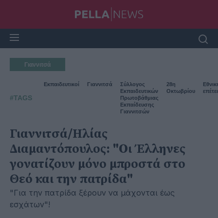
Γιαννιτσά
Εκπαιδευτικοί
Γιαννιτσά
Σύλλογος
28η
Εθνικ
Εκπαιδευτικών
Οκτωβρίου
επέτε
#TAGS
Πρωτοβάθμιας
Εκπαίδευσης
Γιαννιτσών
Γιαννιτσά/Ηλίας
Διαμαντόπουλος: "Οι Έλληνες
γονατίζουν μόνο μπροστά στο
Θεό και την πατρίδα"
"Για την πατρίδα ξέρουν να μάχονται έως
εσχάτων"!