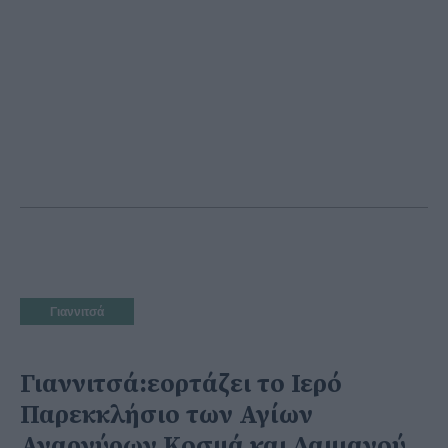
Γιαννιτσά
Γιαννιτσά:εορτάζει το Ιερό
Παρεκκλήσιο των Αγίων
Αναργύρων Κοσμά και Δαμιανού