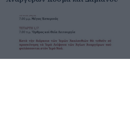
27 Ιουνίου 2020 - 19:51
PellaNews Team
Την Τετάρτη 1 Ιουλίου εορτάζει το Ιερό
Παρεκκλήσιο των Αγίων Αναργύρων Κοσμά και
Δαμιανού της ενορίας Κοιμήσεως της Θεοτόκου