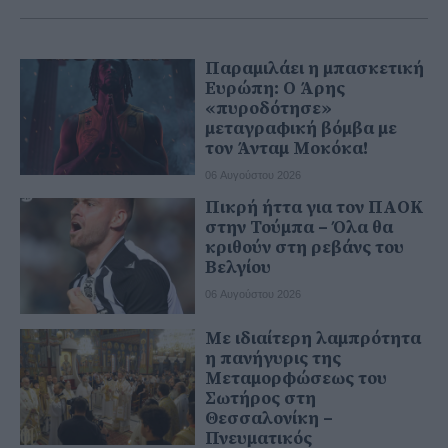
Παραμιλάει η μπασκετική
Ευρώπη: Ο Άρης
«πυροδότησε»
μεταγραφική βόμβα με
τον Άνταμ Μοκόκα!
06 Αυγούστου 2026
Πικρή ήττα για τον ΠΑΟΚ
στην Τούμπα – Όλα θα
κριθούν στη ρεβάνς του
Βελγίου
06 Αυγούστου 2026
Με ιδιαίτερη λαμπρότητα
η πανήγυρις της
Μεταμορφώσεως του
Σωτήρος στη
Θεσσαλονίκη –
Πνευματικός