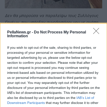
Δεν θα μπορούσα να παραλείψω τους Συλλόγους
Γονέων, που υπήρξαν συνοδοιπόροι μου με αγάπη
και σεβασμό, καθώς και όλους τους συνεργάτες
PellaNews.gr -
Do Not Process My Personal
που συμπορευτήκαμε όλα αυτά τα χρόνια. Η
Information
δουλειά στο σχολείο είναι πάντα μια συλλογική
If you wish to opt-out of the sale, sharing to third parties, or
πράξη και νιώθω βαθιά περήφανος για όλα όσα
processing of your personal or sensitive information for
καταφέραμε μαζί, ξεπερνώντας τις προκλήσεις
targeted advertising by us, please use the below opt-out
ενωμένοι.
section to confirm your selection. Please note that after your
opt-out request is processed you may continue seeing
interest-based ads based on personal information utilized by
us or personal information disclosed to third parties prior to
your opt-out. You may separately opt-out of the further
disclosure of your personal information by third parties on the
IAB’s list of downstream participants. This information may
also be disclosed by us to third parties on the
IAB’s List of
Downstream Participants
that may further disclose it to other