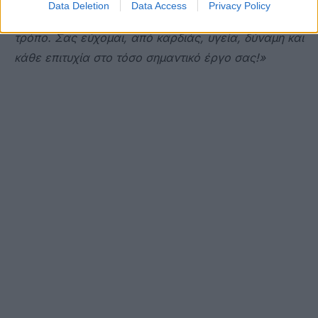
Data Deletion
Data Access
Privacy Policy
σπουδαίος κύκλος κλείνει με τον καλύτερο δυνατό
τρόπο. Σας εύχομαι, από καρδιάς, υγεία, δύναμη και
κάθε επιτυχία στο τόσο σημαντικό έργο σας!»