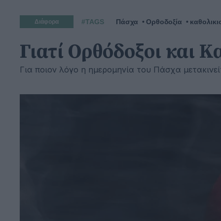
#TAGS
Πάσχα
Ορθοδοξία
καθολικι
Διάφορα
Γιατί Ορθόδοξοι και Κ
Για ποιον λόγο η ημερομηνία του Πάσχα μετακινε