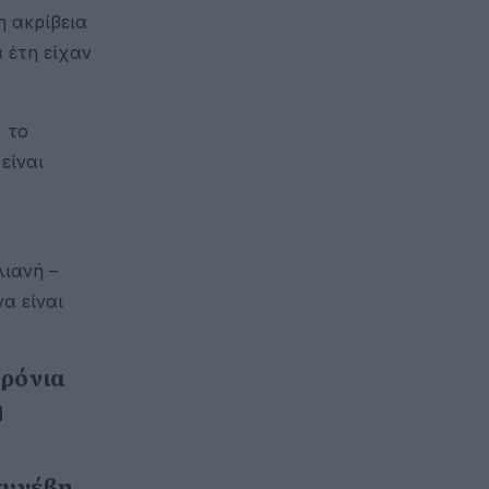
η ακρίβεια
α έτη είχαν
 το
είναι
λιανή –
α είναι
χρόνια
ή
συνέβη