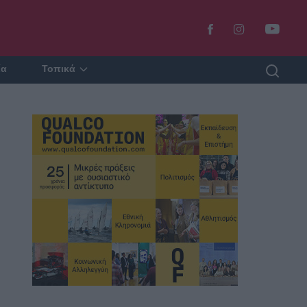
ία
Τοπικά