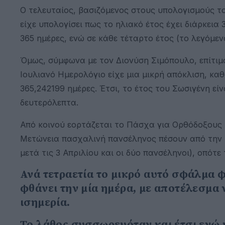
Ο τελευταίος, βασιζόμενος στους υπολογισμούς το
είχε υπολογίσει πως το ηλιακό έτος έχει διάρκεια 
365 ημέρες, ενώ σε κάθε τέταρτο έτος (το λεγόμεν
Όμως, σύμφωνα με τον Διονύση Σιμόπουλο, επίτιμ
Ιουλιανό Ημερολόγιο είχε μια μικρή απόκλιση, κα
365,242199 ημέρες. Έτσι, το έτος του Σωσιγένη εί
δευτερόλεπτα.
Από κοινού εορτάζεται το Πάσχα για Ορθόδοξους κ
Μετώνεια πασχαλινή πανσέληνος πέσουν από την Κ
μετά τις 3 Απριλίου και οι δύο πανσέληνοι), οπότ
Ανά τετραετία το μικρό αυτό σφάλμα φ
φθάνει την μία ημέρα, με αποτέλεσμα 
ισημερία.
Το λάθος συσσωρευόταν και έτσι ενώ 