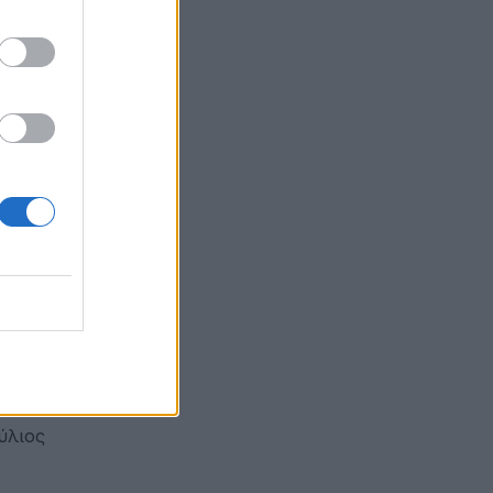
ιακή
τε την
 θα
α της
ουμενική
έρα του
ια των
ύλιος