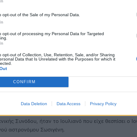
In
τι το Πάσχα θα εορτάζεται την πρώτη Κυρ
 και, αν η πανσέληνος συμβεί Κυριακή, τό
o opt-out of the Sale of my Personal Data.
 τρόπο, αφενός το χριστιανικό Πάσχα δεν
In
ρου ο εορτασμός του χριστιανικού Πάσχα
to opt-out of processing my Personal Data for Targeted
ενο, την εαρινή ισημερία και την πρώτη
ing.
In
νή πανσέληνο»).
o opt-out of Collection, Use, Retention, Sale, and/or Sharing
ersonal Data that Is Unrelated with the Purposes for which it
σχα ενός έτους, αρκούσε να βρεθεί αρχικά η ημερομηνί
lected.
πρώτη Κυριακή μετά από αυτή την πανσέληνο. Η Α΄ Οικ
Out
 γνωστοποιεί κάθε χρόνο στις άλλες εκκλησίες την ημ
CONFIRM
ερομηνία της πρώτης εαρινής πανσελήνου, με τη βοήθε
Data Deletion
Data Access
Privacy Policy
νικής Συνόδου, ήταν το Ιουλιανό που είχε θεσπίσει ο Ιο
ινού αστρονόμου Σωσιγένη.