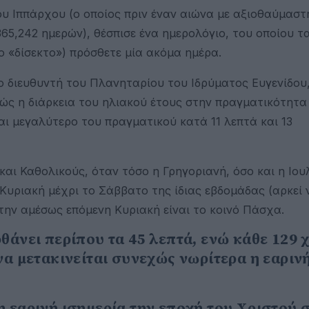
υ Ιππάρχου (ο οποίος πριν έναν αιώνα με αξιοθαύμαστ
365,242 ημερών), θέσπισε ένα ημερολόγιο, του οποίου τ
ο «δίσεκτο») πρόσθετε μία ακόμα ημέρα.
ο διευθυντή του Πλανηταρίου του Ιδρύματος Ευγενίδου,
θώς η διάρκεια του ηλιακού έτους στην πραγματικότητα 
ναι μεγαλύτερο του πραγματικού κατά 11 λεπτά και 13
αι Καθολικούς, όταν τόσο η Γρηγοριανή, όσο και η Ιου
υριακή μέχρι το Σάββατο της ίδιας εβδομάδας (αρκεί ν
ε την αμέσως επόμενη Κυριακή είναι το κοινό Πάσχα.
θάνει περίπου τα 45 λεπτά, ενώ κάθε 129 
να μετακινείται συνεχώς νωρίτερα η εαριν
η εαρινή ισημερία την εποχή του Χριστού 