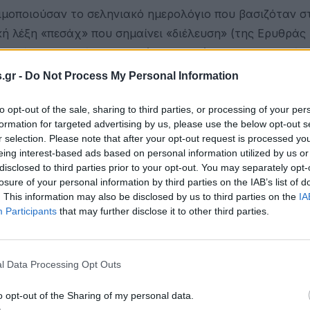
σιμοποιούσαν το σεληνιακό ημερολόγιο που βασιζόταν σ
ή λέξη «πεσάχ» που σημαίνει «διέλευση» (της Ερυθράς
ν η μέρα της πρώτης εαρινής πανσελήνου, που συμβαίνε
.gr -
Do Not Process My Personal Information
εορτασμό του Χριστιανικού Πάσχα από τα 
to opt-out of the sale, sharing to third parties, or processing of your per
Χριστού. Αυτό συνέβη, επειδή ο Χριστός
formation for targeted advertising by us, please use the below opt-out s
Εβραϊκό Πάσχα, που έπεσε εκείνο το χρόν
r selection. Please note that after your opt-out request is processed y
eing interest-based ads based on personal information utilized by us or
αι οι υπόλοιπες ημέρες- στις 6 το απόγευμ
disclosed to third parties prior to your opt-out. You may separately opt-
losure of your personal information by third parties on the IAB’s list of
. This information may also be disclosed by us to third parties on the
IA
ες γιόρταζαν το Πάσχα σε διαφορετικές ημερομηνίες. Οι
Participants
that may further disclose it to other third parties.
το γιόρταζαν κατά την ημέρα του θανάτου του Χριστού
ομάδας έπεφτε), ενώ οι εθνικές εκκλησίες προτιμούσαν
l Data Processing Opt Outs
ρινή πανσέληνο.
υμενική Σύνοδος στη Νίκαια, υπό τον Μέ
o opt-out of the Sharing of my personal data.