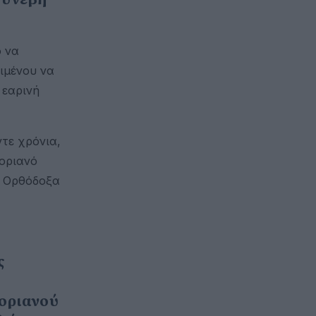
ο να
ιμένου να
 εαρινή
τε χρόνια,
οριανό
α Ορθόδοξα
ς
γοριανού