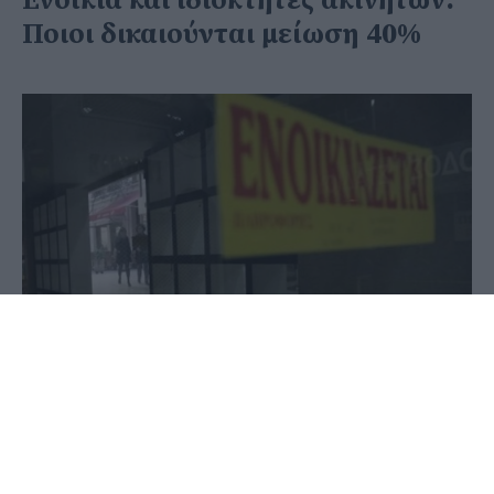
Ενοίκια και ιδιοκτήτες ακινήτων:
Ποιοι δικαιούνται μείωση 40%
12 Ιουνίου 2020 - 09:01
PellaNews Team
Κατά 40% μειώνονται τα ενοίκια στους
επαγγελματικούς χώρους που ανήκουν σε