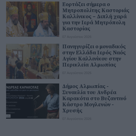
Εορτάζει σήμερα ο
Μητροπολίτης Καστοριάς
Καλλίνικος – Διπλή χαρά
για την Ιερά Μητρόπολη
Καστορίας
07 Αυγούστου 2026
Πανηγυρίζει ο μοναδικός
στην Ελλάδα Ιερός Ναός
Αγίου Καλλινίκου στην
Περικλεία Αλμωπίας
07 Αυγούστου 2026
Δήμος Αλμωπίας -
Συναυλία του Ανδρέα
Καρακότα στο Βυζαντινό
Κάστρο Μογλενών -
Χρυσής
07 Αυγούστου 2026