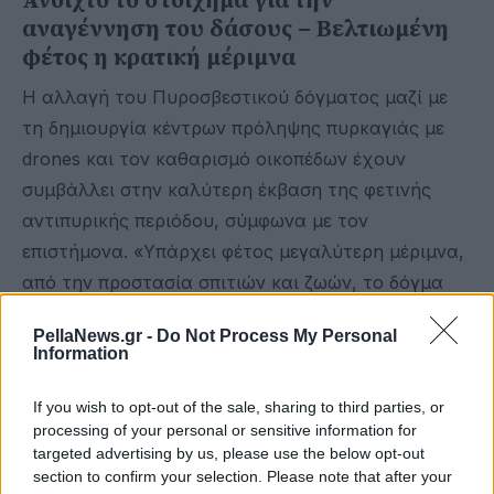
Ανοιχτό το στοίχημα για την
αναγέννηση του δάσους – Βελτιωμένη
φέτος η κρατική μέριμνα
Η αλλαγή του Πυροσβεστικού δόγματος μαζί με
τη δημιουργία κέντρων πρόληψης πυρκαγιάς με
drones και τον καθαρισμό οικοπέδων έχουν
συμβάλλει στην καλύτερη έκβαση της φετινής
αντιπυρικής περιόδου, σύμφωνα με τον
επιστήμονα. «Υπάρχει φέτος μεγαλύτερη μέριμνα,
από την προστασία σπιτιών και ζωών, το δόγμα
άλλαξε στο ότι πλέον πολεμάμε άμεσα και όσο πιο
PellaNews.gr -
Do Not Process My Personal
σύντομα γίνεται και κάθε πυρκαγιά μέσα στο
Information
δάσος. Το στοίχημα για την αναγέννηση του
δάσους παραμένει ανοιχτό, εφόσον δεν καεί από
If you wish to opt-out of the sale, sharing to third parties, or
processing of your personal or sensitive information for
νέες φωτιές. Η αναγέννηση του είναι αρκετά
targeted advertising by us, please use the below opt-out
επιτυχής, ειδικά στα μέρη που καλύπτονταν από
section to confirm your selection. Please note that after your