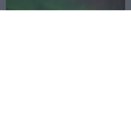
31 Ιουλίου 2024 - 11:05
PellaNews Team
Η έντονη ηλιακή δραστηριότητα ώθησε το Κέντρο
Πρόβλεψης Διαστημικού Καιρού της Εθνικής
Υπηρεσίας Ωκεανών και Ατμόσφαιρας των ΗΠΑ
(NOAA) να εκδώσει μία νέα προειδοποίηση για
γεωμαγνητική καταιγίδα έως την 1η Αυγούστου.
Εάν επαληθευτούν οι προβλέψεις για
γεωμαγνητική καταιγίδα έντασης G3, το Σέλας θα
μπορούσε να είναι ορατό στα μεσαία γεωγραφικά