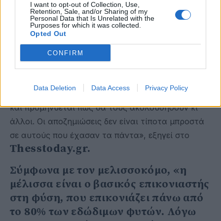
I want to opt-out of Collection, Use,
μελισσοκομικός χώρος. Ακολούθησε το
Retention, Sale, and/or Sharing of my
Personal Data that Is Unrelated with the
Φθινόπωρο και ο Χειμώνας, μέσα στην απελπισία,
Purposes for which it was collected.
Opted Out
ενώ από την άνοιξη έως σήμερα κάναμε μόνο έναν
τρύγο, που σε φυσιολογικές χρονιές είχαμε κάνει
CONFIRM
ήδη τρεις. Πολλοί νέοι εγκατέλειψαν τη
μελισσοκομία και τον τόπο τους για άλλα
Data Deletion
Data Access
Privacy Policy
επαγγέλματα, φεύγοντας ακόμη και στο εξωτερικό
και προμηνύεται πως θα τους ακολουθήσουν κι
άλλοι. Οι αποζημιώσεις δεν είναι τίποτα μπροστά
σε αυτούς που έχασαν τα πάντα», εξηγεί στο
Thesstoday.gr.
Σύμφωνα με τον μελισσοκόμο, «η
μέλισσα είναι ο βασικός επικονιαστής
στη φύση, που επικονιάζει πάνω από
το 80% των εδώδιμων φυτών. Λόγω