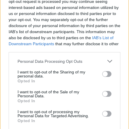
δρυ, έχουμε ικανοποιητική φυσική αναγέννηση. Αν
opt-out request is processed you may continue seeing
interest-based ads based on personal information utilized by
συνεχίσει, μπορούμε να ελπίζουμε στην
us or personal information disclosed to third parties prior to
αναγέννηση δάσους δρυός», αναφέρει
your opt-out. You may separately opt-out of the further
χαρακτηριστικά.
disclosure of your personal information by third parties on the
IAB’s list of downstream participants. This information may
Μειώθηκε κατά 70% η παραγωγή μελιού
also be disclosed by us to third parties on the
IAB’s List of
στον Έβρο – Μελισσοκόμοι
Downstream Participants
that may further disclose it to other
third parties.
εγκατέλειψαν το επάγγελμα
Personal Data Processing Opt Outs
Για τους μελισσοκόμους του Έβρου, η ελπίδα
«έσβησε» τις 17 μέρες που έκαιγε η φωτιά. Την
I want to opt-out of the Sharing of my
personal data.
τελευταία χρονιά, η παραγωγή μελιού μειώθηκε
Opted In
πρόεδρο του
κατά 70%, με τον
I want to opt-out of the Sale of my
Μελισσοκομικού Συλλόγου Έβρου «Η
Personal Data.
Opted In
Κυψέλη» Πασχάλη Χριστοδούλου
να
κρούει το καμπανάκι του κινδύνου για την
I want to opt-out of processing my
Personal Data for Targeted Advertising.
κατάρρευση της μελισσοκομίας. «Από τη φωτιά
Opted In
κάηκαν 2.500 κυψέλες και καταστράφηκε ζωτικός