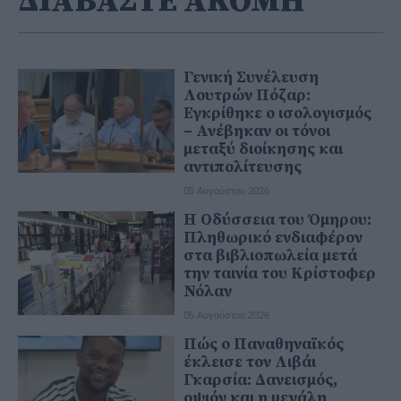
ΔΙΑΒΑΣΤΕ ΑΚΟΜΗ
Γενική Συνέλευση
Λουτρών Πόζαρ:
Εγκρίθηκε ο ισολογισμός
– Ανέβηκαν οι τόνοι
μεταξύ διοίκησης και
αντιπολίτευσης
05 Αυγούστου 2026
Η Οδύσσεια του Όμηρου:
Πληθωρικό ενδιαφέρον
στα βιβλιοπωλεία μετά
την ταινία του Κρίστοφερ
Νόλαν
05 Αυγούστου 2026
Πώς ο Παναθηναϊκός
έκλεισε τον Λιβάι
Γκαρσία: Δανεισμός,
οψιόν και η μεγάλη