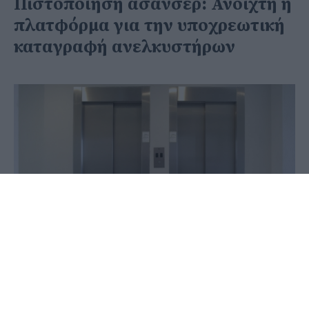
Πιστοποίηση ασανσέρ: Ανοιχτή η
πλατφόρμα για την υποχρεωτική
καταγραφή ανελκυστήρων
03 Αυγούστου 2025 - 08:54
PellaNews Team
Άνοιξε η πλατφόρμα για την υποχρεωτική