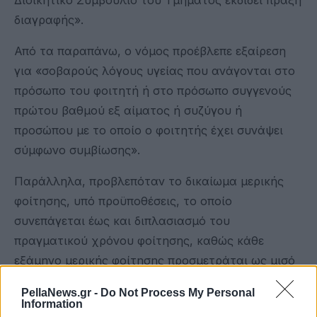
διαγραφής».
Από τα παραπάνω, ο νόμος προέβλεπε εξαίρεση
για «σοβαρούς λόγους υγείας που ανάγονται στο
πρόσωπο του φοιτητή ή στο πρόσωπο συγγενούς
πρώτου βαθμού εξ αίματος ή συζύγου ή
προσώπου με το οποίο ο φοιτητής έχει συνάψει
σύμφωνο συμβίωσης».
Παράλληλα, προβλεπόταν το δικαίωμα μερικής
φοίτησης, υπό προϋποθέσεις, το οποίο
συνεπάγεται έως και διπλασιασμό του
πραγματικού χρόνου φοίτησης, καθώς κάθε
εξάμηνο μερικής φοίτησης προσμετράται ως μισό
ακαδημαϊκό εξάμηνο.
PellaNews.gr -
Do Not Process My Personal
Information
Επιπλέον, δινόταν η δυνατότητα στους φοιτητές