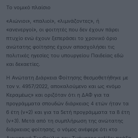
Το νομικό πλαίσιο
«Αιώνιοι», «παλιοί», «λιμνάζοντες», ή
«ανενεργοί», οι φοιτητές που δεν έχουν πάρει
πτυχίο ενώ έχουν ξεπεράσει το χρονικό όριο
ανώτατης φοίτησης έχουν απασχολήσει τις
πολιτικές ηγεσίες του υπουργείου Παιδείας εδώ
και δεκαετίες.
Η Ανώτατη Διάρκεια Φοίτησης θεσμοθετήθηκε με
τον ν. 4957/2022, αποκαλούμενο και ως «νόμο
Κεραμέως» και οριζόταν ότι η ΔΑΦ για τα
προγράμματα σπουδών διάρκειας 4 ετών ήταν τα
6 έτη (ν+2) και για τα 5ετή προγράμματα τα 8 έτη
(ν+3). Μετά από τη συμπλήρωση της ανώτατης
διάρκειας φοίτησης, ο νόμος ανέφερε ότι «το
Διοικητικό Συμβούλιο του Τμήματος εκδίδει πράξη