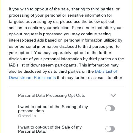
που το επιθυμούν και δεν έχουν υπερβεί το
If you wish to opt-out of the sale, sharing to third parties, or
ανώτατο όριο φοίτησης, να διακόψουν τις
processing of your personal or sensitive information for
targeted advertising by us, please use the below opt-out
σπουδές τους, από ένα εξάμηνο έως το πολύ για 2
section to confirm your selection. Please note that after your
χρόνια.
opt-out request is processed you may continue seeing
interest-based ads based on personal information utilized by
Αξίζει να σημειωθεί, ότι τα όσα αφορούν τη μερική
us or personal information disclosed to third parties prior to
φοίτηση και τη διακοπή φοίτησης ισχύουν και με
your opt-out. You may separately opt-out of the further
disclosure of your personal information by third parties on the
τη νέα ρύθμιση, του νέου νόμου.
IAB’s list of downstream participants. This information may
also be disclosed by us to third parties on the
IAB’s List of
Ωστόσο, η πρώτη προσπάθεια διαγραφής
Downstream Participants
that may further disclose it to other
«αιωνίων» φοιτητών έγινε ήδη από το 2007 (ν.
third parties.
3549/2007), επί υπουργίας Μαριέττας Γιαννάκου.
Personal Data Processing Opt Outs
Στο άρθρο 14 του νόμου περιγραφόταν ότι «η
ανώτατη διάρκεια φοίτησης στις προπτυχιακές
I want to opt-out of the Sharing of my
personal data.
σπουδές δεν μπορεί να υπερβαίνει τον ελάχιστο
Opted In
αριθμό εξαμήνων που απαιτούνται για τη λήψη
I want to opt-out of the Sale of my
Personal Data.
του πτυχίου, σύμφωνα με το ενδεικτικό