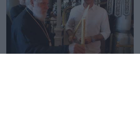
07 Ιουνίου 2020 - 20:11
PellaNews Team
Στην Τήνο βρέθηκε για τη γιορτή της Πεντηκοστής
σήμερα, ο πρωθυπουργός Κυριάκος Μητσοτάκης,
όπου παρακολούθησε τη Θεία Λειτουργία στον
ναό της Ευαγγελιστρίας.
Κατά την είσοδό του στον Πανίερο Ναό της
Ευαγγελιστρίας της Τήνου, ασπάστηκε με