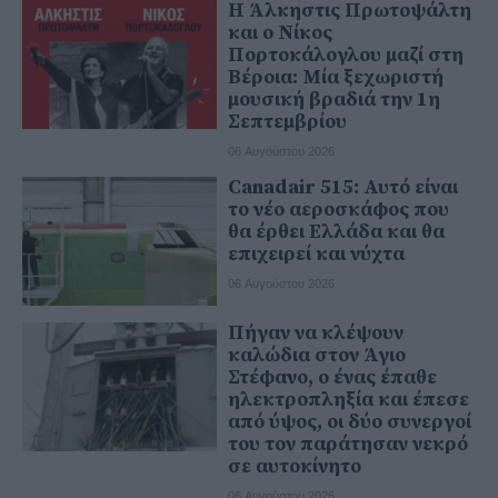
Η Άλκηστις Πρωτοψάλτη
και ο Νίκος
Πορτοκάλογλου μαζί στη
Βέροια: Μία ξεχωριστή
μουσική βραδιά την 1η
Σεπτεμβρίου
06 Αυγούστου 2026
Canadair 515: Αυτό είναι
το νέο αεροσκάφος που
θα έρθει Ελλάδα και θα
επιχειρεί και νύχτα
06 Αυγούστου 2026
Πήγαν να κλέψουν
καλώδια στον Άγιο
Στέφανο, ο ένας έπαθε
ηλεκτροπληξία και έπεσε
από ύψος, οι δύο συνεργοί
του τον παράτησαν νεκρό
σε αυτοκίνητο
06 Αυγούστου 2026