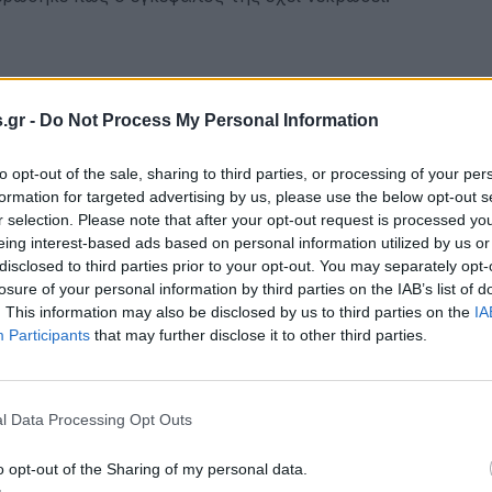
της 27χρονης, Ιωάννα Παναγοπούλου, παραχώρησε συνέντ
.gr -
Do Not Process My Personal Information
με αγανάκτηση ζήτησε απαντήσεις. «Πως αυτό το κορίτ
τι της εντατικής; Από κει και έπειτα το τι συνέβη κανε
to opt-out of the sale, sharing to third parties, or processing of your per
εν μπορούμε να το πούμε», είχε αναφέρει χαρακτηριστικ
formation for targeted advertising by us, please use the below opt-out s
r selection. Please note that after your opt-out request is processed y
eing interest-based ads based on personal information utilized by us or
 Καρβέλης, έχει διατάξει κατεπείγουσα προκαταρκτική 
disclosed to third parties prior to your opt-out. You may separately opt-
losure of your personal information by third parties on the IAB’s list of
ιτίες και τυχόν λάθη και παραλείψεις του ιατρικού και 
. This information may also be disclosed by us to third parties on the
IA
καισαρική τομή στις 18 Μαΐου.
Participants
that may further disclose it to other third parties.
ένειας, Γιάννα Παναγοπούλου, είχε αναφέρει: «Μιλάμε γ
l Data Processing Opt Outs
όσιο νοσοκομείο να γεννήσει το πρώτο της παιδάκι. Μάλ
γματικά πολύ δεμένη οικογένεια- σας λέω ότι η κοπέλα 
o opt-out of the Sharing of my personal data.