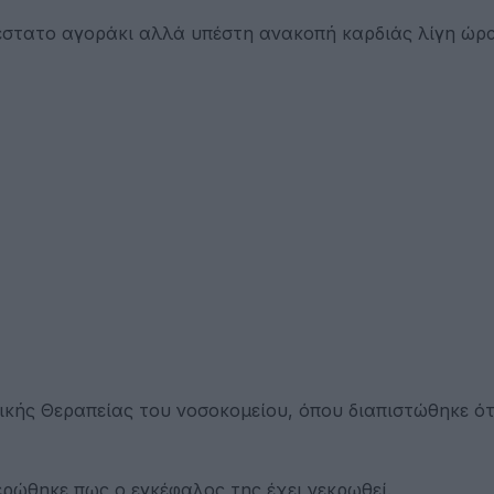
ιέστατο αγοράκι αλλά υπέστη ανακοπή καρδιάς λίγη ώρ
κής Θεραπείας του νοσοκομείου, όπου διαπιστώθηκε ότι
ρώθηκε πως ο εγκέφαλος της έχει νεκρωθεί.