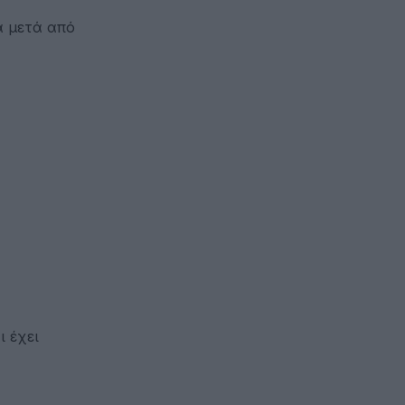
α μετά από
 έχει