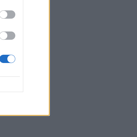
ιευτήριο
 σύστημα
αλής, λόγω
α γεννούσε
 Όμως
είπε
ί, και ότι
η ζωή του,