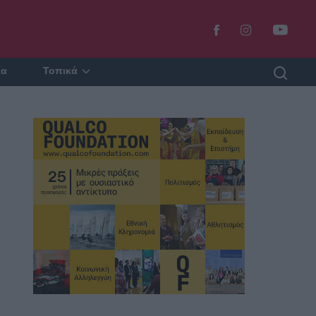
ία
Τοπικά