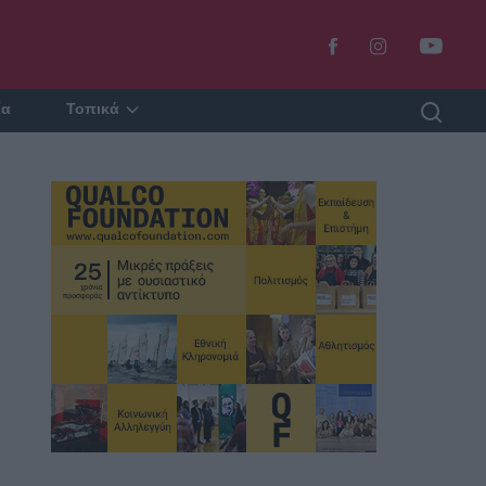
ία
Τοπικά