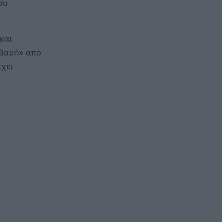
ου
και
οβαρή» από
έχει