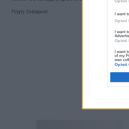
Opted 
Πηγή: Cretapost
I want t
Opted 
I want 
Advertis
Opted 
I want t
of my P
was col
Opted 