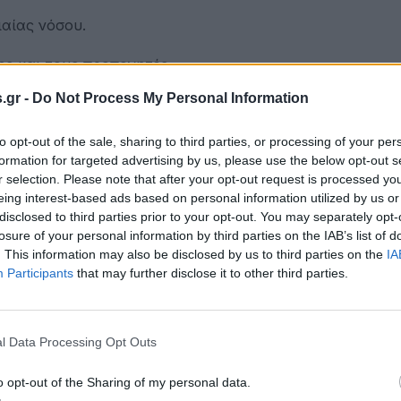
ιαίας νόσου.
ης και τους προπονητές
.gr -
Do Not Process My Personal Information
σε προπόνηση κολύμβησης τοπικού σωματείου, έχασε τις
 τους συναθλητές της και τους προπονητές. Αμέσως κλ
to opt-out of the sale, sharing to third parties, or processing of your per
ίου ασθενοφόρο και χωρίς χρονοτριβή, με την άμεση σ
formation for targeted advertising by us, please use the below opt-out s
ρθηκε διασωληνωμένη στο νοσοκομείο.
r selection. Please note that after your opt-out request is processed y
eing interest-based ads based on personal information utilized by us or
disclosed to third parties prior to your opt-out. You may separately opt-
losure of your personal information by third parties on the IAB’s list of
. This information may also be disclosed by us to third parties on the
IA
της Πέμπτης ο Υφυπουργός Αθλητισμού, Λευτέρης Αυγε
Participants
that may further disclose it to other third parties.
 συνοδευόμενος από τον πρόεδρο της Διοικούσας Επιτρ
 Υγειονομικής Περιφέρειας Κρήτης, Δημήτρη Αγαπίου.
l Data Processing Opt Outs
οικητή τουΒενιζελείου, Κώστα Τερζάκη, την υποδιοικήτ
 για το μεσημεριανό περιστατικό με την 45χρονη αθλού
o opt-out of the Sharing of my personal data.