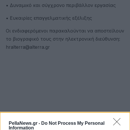
• Δυναμικό και σύγχρονο περιβάλλον εργασίας
• Ευκαιρίες επαγγελματικής εξέλιξης
Οι ενδιαφερόμενοι παρακαλούνται να αποστείλουν
το βιογραφικό τους στην ηλεκτρονική διεύθυνση:
hralterra@alterra.gr
PellaNews.gr -
Do Not Process My Personal
Information