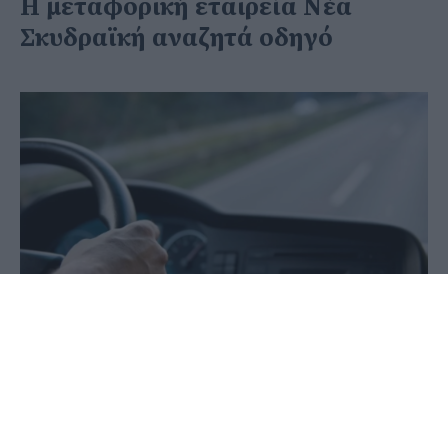
Η μεταφορική εταιρεία Νέα
Σκυδραϊκή αναζητά οδηγό
18 Μαΐου 2026 - 15:32
PellaNews Team
Ζητείται οδηγός Β’ ή Γ’ κατηγορίας για διανομή
εμπορευμάτων στον Νομό Πέλλας.