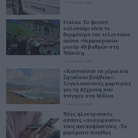
07 Αυγούστου 2026
Ιταλία: To φετινό
καλοκαίρι είναι το
θερμότερο του τελευταίου
αιώνα -Θερμοκρασία-
ρεκόρ 48 βαθμών στη
Νάπολη
07 Αυγούστου 2026
«Κουνούσαν τα χέρια και
ζητούσαν βοήθεια»:
Συγκλονιστικές μαρτυρίες
για τη 42χρονη που
πνίγηκε στα Μάλια
07 Αυγούστου 2026
Νέες ηλεκτρονικές
απάτες «πολιορκούν»
τους ανυποψίαστους -Τα
μηνύματα-παγίδες