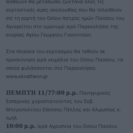
Βαθέων» θα μεταδώσει ζωντανά όλες τις
εορταστικές ιερές ακολουθίες που θα τελεσθούν
επί τη εορτή του Οσίου πατρός ημών Παϊσίου του
Αγιορείτου στο ομώνυμο ιερό Παρεκκλήσιο της
ενορίας Αγίου Γεωργίου Γιαννιτσών.
Στα πλαίσια του εορτασμού θα τεθούν σε
προσκύνηση ιερά κειμήλια του Οσίου Παϊσίου, τα
οποία φυλάσσονται στο Παρεκκλήσιο.
www.ekvatheon.gr
ΠΕΜΠΤΗ 11/7
7:00 μ.μ.
Πανηγυρικός
Εσπερινός χοροστατούντος του Σεβ.
Μητροπολίτου Εδέσσης Πέλλης και Αλμωπίας κ.
Ιωήλ
10:00 μ.μ.
Ιερά Αγρυπνία του Οσίου Παϊσίου