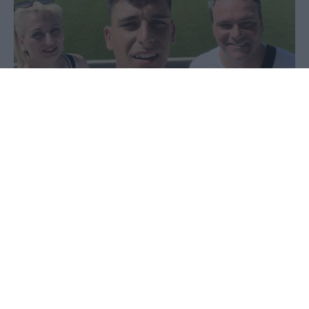
11 Ιουλίου 2024 - 17:38
Παύλος-Νεκτάριος Παπαδόπουλος
του Παύλου Νεκτάριου Παπαδόπουλου
Ήταν 30 Νοεμβρίου του 2023. Τότε το pellanews.gr
σας είχε προϊδεάσει για ένα μεγάλο ταλέντο του
ποδοσφαίρου και μάλιστα τερματοφύλακα, οτι
έχει προοπτικές, οτι τον ζητούν πολλοί, ότι είναι