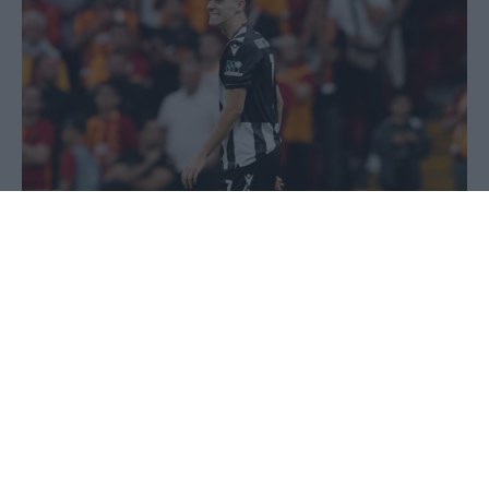
26 Σεπτεμβρίου 2024 - 08:11
Στέφανος Μίντζας
Ο ΠΑΟΚ πάλεψε κόντρα στα αστέρια της Γαλατά,
είχε ευκαιρίες για να φύγει με αποτέλεσμα από
την Πόλη, αλλά πλήρωσε τις αμυντικές του
αδράνειες και οι Τούρκοι πήραν τη νίκη με 3-1
στην πρεμιέρα του Europa League.