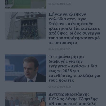
06 Αυγούστου 2026
Πήγαν να κλέψουν
καλώδια στον Άγιο
Στέφανο, ο ένας έπαθε
ηλεκτροπληξία και έπεσε
από ύψος, οι δύο συνεργοί
του τον παράτησαν νεκρό
σε αυτοκίνητο
06 Αυγούστου 2026
Τι σημαίνει ρήτρα
διαφυγής για την
ενέργεια: «Ανάσα» 1 δισ.
έως το 2028 για
επενδύσεις, τι αλλάζει για
τους πολίτες
06 Αυγούστου 2026
Αντιπεριφερειάρχης
Πέλλας Δάνης Τζαμτζής:
«Η τουριστική προβολή