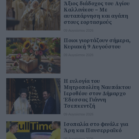
Άξιος διάδοχος του Αγίου
Καλλινίκου – Με
αυταπάρνηση και αγάπη
στους εορτασμούς
09 Αυγούστου 2026
Ποιοι γιορτάζουν σήμερα,
Κυριακή 9 Αυγούστου
09 Αυγούστου 2026
Η ευλογία του
Μητροπολίτη Ναυπάκτου
Ιεροθέου στον Δήμαρχο
Έδεσσας Γιάννη
Τσεπκεντζή
09 Αυγούστου 2026
Ισοπαλία στο φινάλε για
Άρη και Πανσερραϊκό
09 Αυγούστου 2026