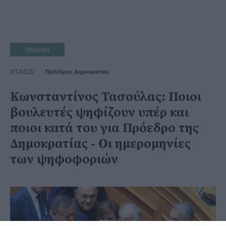
Πολιτική
#TAGS
Πρόεδρος Δημοκρατίας
Κωνσταντίνος Τασούλας: Ποιοι
βουλευτές ψηφίζουν υπέρ και
ποιοι κατά του για Πρόεδρο της
Δημοκρατίας - Οι ημερομηνίες
των ψηφοφοριών