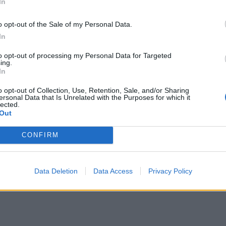
In
o opt-out of the Sale of my Personal Data.
εβρουαρίου 2026
In
κοκαιρία με έναν νεκρό στην Κομοτηνή
ι προβλήματα σε πολλές περιοχές
to opt-out of processing my Personal Data for Targeted
ing.
In
o opt-out of Collection, Use, Retention, Sale, and/or Sharing
ersonal Data that Is Unrelated with the Purposes for which it
lected.
Out
CONFIRM
Data Deletion
Data Access
Privacy Policy