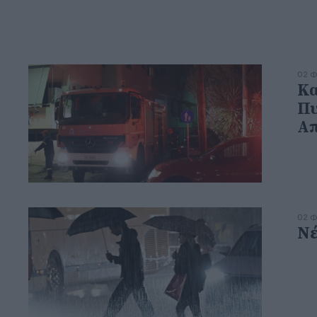
02 Φ
Κα
Πυ
Απ
02 Φ
Νέ