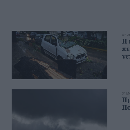
02 Α
Η 
πε
νε
31 Μ
Πρ
Πο