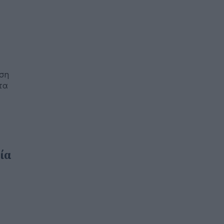
ιση
τα
ία