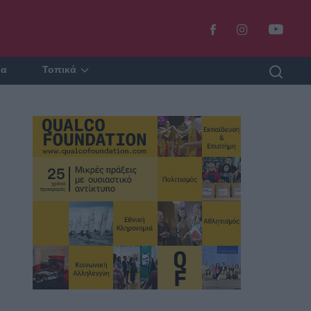
ία
Τοπικά