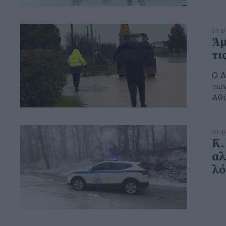
01 Φ
Άμ
τι
Ο Δ
των
Αθύ
01 Φ
Κ.
αλ
λό