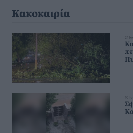
Κακοκαιρία
21 Ι
Κα
πτ
Πυ
10 Ι
Σφ
Κα