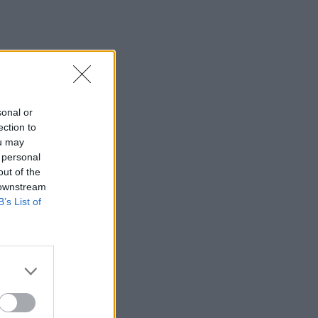
sonal or
ection to
ou may
 personal
out of the
 downstream
B’s List of