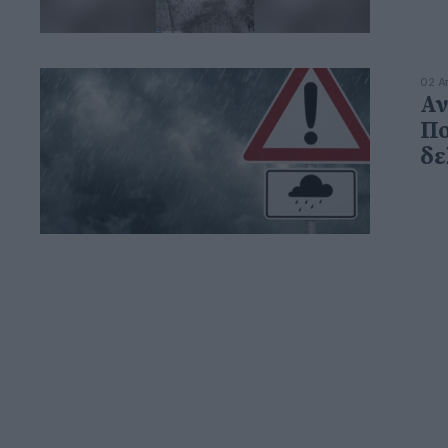
02 Α
Αν
Πο
δε