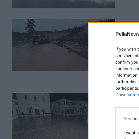
18 Φ
Υπ
PellaNews
Με
νε
If you wish 
sensitive in
confirm you
continue se
information 
further disc
participants
Downstream 
18 Φ
Η 
πε
Persona
I want t