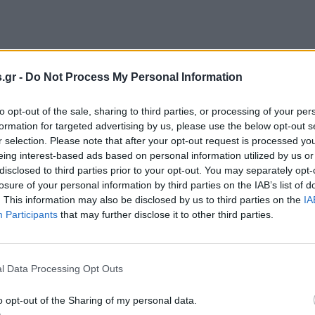
εβρουαρίου 2026
ερχείλισαν ποτάμια στα Ιωάννινα –
.gr -
Do Not Process My Personal Information
γάλες εκτάσεις γης έχουν καλυφθεί από
ρά
to opt-out of the sale, sharing to third parties, or processing of your per
formation for targeted advertising by us, please use the below opt-out s
r selection. Please note that after your opt-out request is processed y
eing interest-based ads based on personal information utilized by us or
disclosed to third parties prior to your opt-out. You may separately opt-
losure of your personal information by third parties on the IAB’s list of
. This information may also be disclosed by us to third parties on the
IA
Participants
that may further disclose it to other third parties.
εβρουαρίου 2026
θάλασσα βγήκε στη στεριά σε αρκετές
ριοχές, η Πάρος έγινε «Βενετία»
l Data Processing Opt Outs
o opt-out of the Sharing of my personal data.