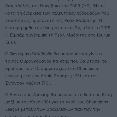
Βαγιαδολίδ, τον Νοέμβριο του 2009 (1-0). Ήταν
κατά τη διάρκεια των τελευταίων εβδομάδων του
Σούστερ ως προπονητή της Ρεάλ Μαδρίτης. Η
δεύτερη ήρθε τον ίδιο μήνα, στις 24, αλλά το 2018.
Η Εϊμπάρ συνέτριψε τη Ρεάλ Μαδρίτης στο Ipurua
(3-0).
Ο Φεντερίκο Βαλβέρδε θα μπορούσε να γίνει ο
τρίτος Ουρουγουανός παίκτης που θα φτάσει το
ορόσημο των 70 συμμετοχών στο Champions
League μετά τον Λουίς Σουάρες (73) και τον
Έντινσον Καβάνι (70).
Ο Βινίτσιους Ζούνιορ θα περάσει στη δεύτερη θέση
μαζί με τον Κακά (30) για τα γκολ του Champions
League μεταξύ των Βραζιλιάνων παικτών την
επόμενη φορά που θα σκοράρει.