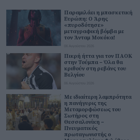
Παραμιλάει η μπασκετική
Ευρώπη: Ο Άρης
«πυροδότησε»
μεταγραφική βόμβα με
τον Άνταμ Μοκόκα!
06 Αυγούστου 2026
Πικρή ήττα για τον ΠΑΟΚ
στην Τούμπα – Όλα θα
κριθούν στη ρεβάνς του
Βελγίου
06 Αυγούστου 2026
Με ιδιαίτερη λαμπρότητα
η πανήγυρις της
Μεταμορφώσεως του
Σωτήρος στη
Θεσσαλονίκη –
Πνευματικός
πρωταγωνιστής ο