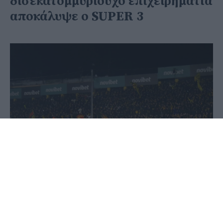
δισεκατομμυριούχο επιχειρηματία
αποκάλυψε ο SUPER 3
26 Νοεμβρίου 2025 - 08:09
Στέφανος Μίντζας
Στην αποκάλυψη ότι δισεκατομμυριούχος
επιχειρηματίας είχε επαφή με ανθρώπους του