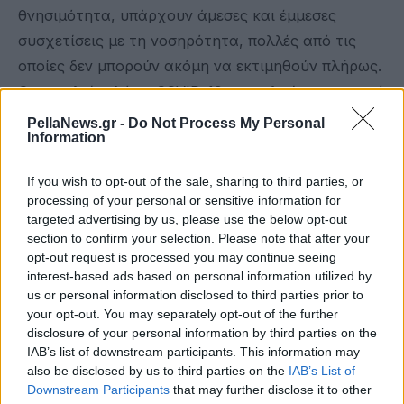
θνησιμότητα, υπάρχουν άμεσες και έμμεσες
συσχετίσεις με τη νοσηρότητα, πολλές από τις
οποίες δεν μπορούν ακόμη να εκτιμηθούν πλήρως.
Οι νοσηλείες λόγω COVID-19 αποτελούν σημαντικό
και άμεσο μέτρο για την εκτίμηση της
PellaNews.gr -
Do Not Process My Personal
Information
νοσηρότητας. Ωστόσο, είναι δυσχερής η εκτίμηση
των μακροχρόνιων επιπλοκών της νόσου COVID-
If you wish to opt-out of the sale, sharing to third parties, or
19, όπως -για παράδειγμα- σε ασθενείς με
processing of your personal or sensitive information for
υπολειμματική καρδιαγγειακή και πνευμονική
targeted advertising by us, please use the below opt-out
section to confirm your selection. Please note that after your
βλάβη. Επιπλέον, η κοινωνικο-οικονομική
opt-out request is processed you may continue seeing
αναταραχή που προκάλεσε η πανδημία και οι
interest-based ads based on personal information utilized by
επιπτώσεις στον ψυχολογικό τομέα, τόσο των
us or personal information disclosed to third parties prior to
your opt-out. You may separately opt-out of the further
ασθενών όσο και όλων των πολιτών που τηρούσαν
disclosure of your personal information by third parties on the
τα μέτρα κοινωνικής αποστασιοποίησης, σαφώς
IAB’s list of downstream participants. This information may
και έχουν έμμεση επίπτωση στους δείκτες
also be disclosed by us to third parties on the
IAB’s List of
Downstream Participants
that may further disclose it to other
νοσηρότητας.