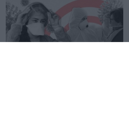
06 Ιουλίου 2020 - 08:17
PellaNews Team
Εκατοντάδες επιστήμονες δηλώνουν ότι υπάρχουν
στοιχεία που αποδεικνύουν ότι ο νέος κορονοϊός
ευρισκόμενος σε μικρότερα των σταγονιδίων
σωματίδια στον αέρα, μπορεί να προσβάλει τους
ανθρώπους και καλούν τον Παγκόσμιο Οργανισμό