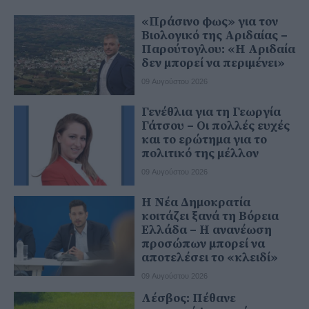
«Πράσινο φως» για τον
Βιολογικό της Αριδαίας –
Παρούτογλου: «Η Αριδαία
δεν μπορεί να περιμένει»
09 Αυγούστου 2026
Γενέθλια για τη Γεωργία
Γάτσου – Οι πολλές ευχές
και το ερώτημα για το
πολιτικό της μέλλον
09 Αυγούστου 2026
Η Νέα Δημοκρατία
κοιτάζει ξανά τη Βόρεια
Ελλάδα – Η ανανέωση
προσώπων μπορεί να
αποτελέσει το «κλειδί»
09 Αυγούστου 2026
Λέσβος: Πέθανε