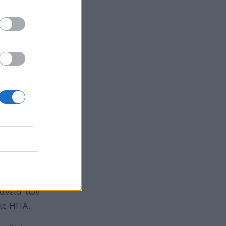
ύπερ
άτοικο.
ν στελεχών
ε το 2016,
ν
ς πτυχές
 την
το
αι πιο
χέση με
ίναι
φάνεια των
ις ΗΠΑ.