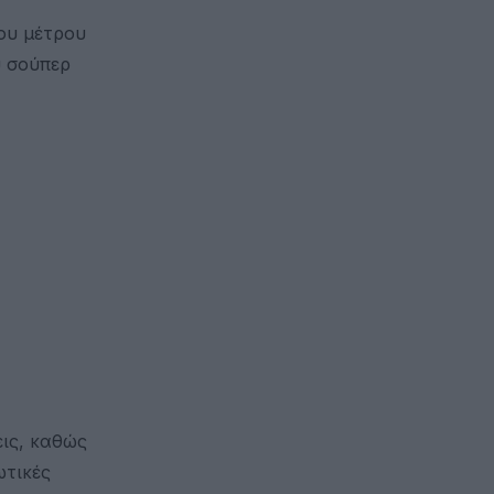
του μέτρου
υ σούπερ
εις, καθώς
ωτικές