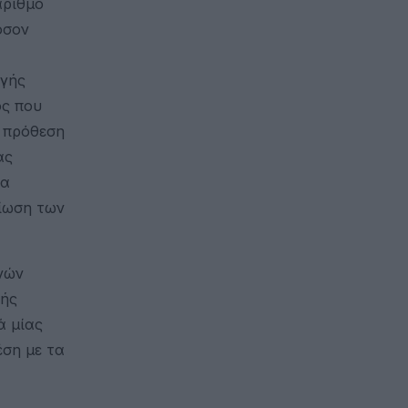
αριθμό
όσον
ωγής
ος που
ν πρόθεση
ας
να
είωση των
ινών
κής
ά μίας
έση με τα