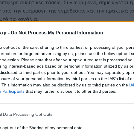
επέφερε αυξητικές τάσεις. Συγκεκριμένα, σημειώνεται η
 από την εφαρμογή της νομοθεσίας και την πρακτικά 
υτά τα κανάλια.
έτρου, αλλά με διαφοροποιήσεις ανάλογα με τον κλάδο 
.gr -
Do Not Process My Personal Information
αγράφεται στο λιανεμπόριο τροφίμων (π.χ. αρτοποιία,
to opt-out of the sale, sharing to third parties, or processing of your per
ες καταστημάτων, αλλά με πλημμελή εφαρμογή κυρίως σ
formation for targeted advertising by us, please use the below opt-out s
r selection. Please note that after your opt-out request is processed y
eing interest-based ads based on personal information utilized by us or
εται κατάργηση και αντικατάσταση της πλαστικής σακο
disclosed to third parties prior to your opt-out. You may separately opt-
λής εφαρμογή του μέτρου καταγράφεται στον κλάδο τ
losure of your personal information by third parties on the IAB’s list of
. This information may also be disclosed by us to third parties on the
IA
στίασης.
Participants
that may further disclose it to other third parties.
 χρήση πλαστικής σακούλας στο κανάλια του λιανεμπορ
τι η νομοθεσία εξαιρεί από την επιβολή περιβαλλοντικ
l Data Processing Opt Outs
δεδομένο ότι το κανάλι του σούπερ μάρκετ αντιπροσωπεύ
ν και ακόμα λιγότερο από το σύνολο του λιανεμπορίο
o opt-out of the Sharing of my personal data.
αία μείωση της πλαστικής σακούλας μεταφοράς είναι ση