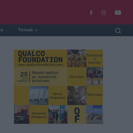
ία
Τοπικά