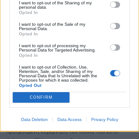
I want to opt-out of the Sharing of my
παραπάνω δεν ισχύουν, περιμένω από το
personal data.
Opted In
Υπουργείο Αγροτικής Ανάπτυξης και Τροφίμων να
με διαψεύσει».
I want to opt-out of the Sale of my
Personal Data.
Opted In
Ο κ. Χαρίτσης ζητά «έστω και τώρα όμως η
κυβέρνηση οφείλει να απαντήσει: πώς προτίθεται
I want to opt-out of processing my
Personal Data for Targeted Advertising.
να προστατεύσει την εγχώρια παραγωγή και την
Opted In
επιβίωση της μικρής και μεσαίας αγροτικής
I want to opt-out of Collection, Use,
εκμετάλλευσης στις νέες, εξαιρετικά αντίξοες
Retention, Sale, and/or Sharing of my
Personal Data that Is Unrelated with the
συνθήκες που δημιουργεί η συμφωνία Mercosur;
Purposes for which it was collected.
Opted Out
Υπενθυμίζω ότι η μόνη διασφάλιση που ισχύει
μέχρι σήμερα είναι αυτή της προστασίας για τα 21
CONFIRM
ελληνικά προϊόντα ΠΟΠ (Προστατευόμενη
Ονομασία Προέλευσης) και ΠΓΕ (Προστατευόμενη
Data Deletion
Data Access
Privacy Policy
Γεωγραφική Ένδειξη) που επιτεύχθηκε από την
προηγούμενη κυβέρνηση τον Ιούνιο του 2019.