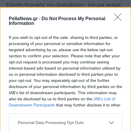
Σύνοδο Κορυφής του Δεκεμβρίου - για μια ακόμα
φορά στέκονται απέναντι στα συμφέροντα των
PellaNews.gr -
Do Not Process My Personal
αγροτών και της χώρας. Ο κ. Μητσοτάκης δεν
Information
διαπραγματεύτηκε τη θέση της χώρας. Δεν
διασφάλισε ότι το ελλειμματικό ισοζύγιο
If you wish to opt-out of the sale, sharing to third parties, or
processing of your personal or sensitive information for
εισαγωγών-εξαγωγών με τις χώρες της Mercosur
targeted advertising by us, please use the below opt-out
μπορεί να βελτιωθεί υπέρ των ελληνικών
section to confirm your selection. Please note that after your
προϊόντων. Δεν έθεσε καμία κόκκινη γραμμή και
opt-out request is processed you may continue seeing
interest-based ads based on personal information utilized by
άφησε τους Έλληνες αγρότες έκθετους στον
us or personal information disclosed to third parties prior to
αθέμιτο ανταγωνισμό με χώρες που διατηρούν
your opt-out. You may separately opt-out of the further
χαμηλότερα παραγωγικά, περιβαλλοντικά,
disclosure of your personal information by third parties on the
IAB’s list of downstream participants. This information may
υγειονομικά και εργασιακά πρότυπα συγκριτικά με
also be disclosed by us to third parties on the
IAB’s List of
τα ευρωπαϊκά. Δεν διεκδίκησε, δεν
Downstream Participants
that may further disclose it to other
διαπραγματεύτηκε, όπως το έπραξαν άλλες χώρες
third parties.
– πχ η Ιταλία - και το πέτυχαν, διασφαλίζοντας
Personal Data Processing Opt Outs
περισσότερους πόρους στην ΚΑΠ 2028-34. Αν τα