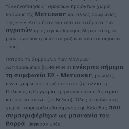
"Ελληνοποιήσεις" ομοειδών προϊόντων χωρίς
Mercosur
δασμούς πχ
και άλλες συμφωνίες
της Ε.Ε.». Αυτό ήταν ένα από τα αιτήματα των
αγροτών
προς την κυβέρνηση Μητσοτάκη, εν
μέσω των δυναμικών και μαζικών κινητοποιήσεών
τους.
Ωστόσο το Συμβούλιο των Μόνιμων
ενέκρινε σήμερα
Αντιπροσώπων (COREPER II)
τη συμφωνία ΕΕ - Mercosur
, με μόλις
πέντε χώρες να ψηφίζουν κατά (η Γαλλία, η
Πολωνία, η Ουγγαρία, η Ιρλανδία και η Αυστρία)
και μία να απέχει (το Βέλγιο). Όλες οι υπόλοιπες
που
χώρες –συμπεριλαμβανομένης της Ελλάδας
συμπεριφέρθηκε ως μπανανία του
Βορρά
– ψήφισαν υπέρ.