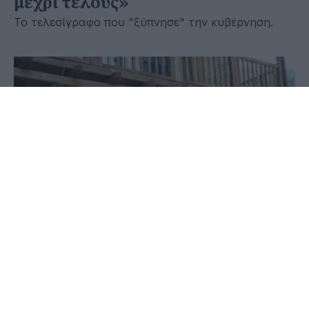
μέχρι τέλους»
Το τελεσίγραφο που "ξύπνησε" την κυβέρνηση.
06 Νοεμβρίου 2025 - 18:45
Παύλος-Νεκτάριος Παπαδόπουλος
ΑΓΙΟ ΟΡΟΣ: Αγανακτισμένοι και
αποφασισμένοι να μην επιτρέψουν το
κλείσιμο του Ταχυδρομικού