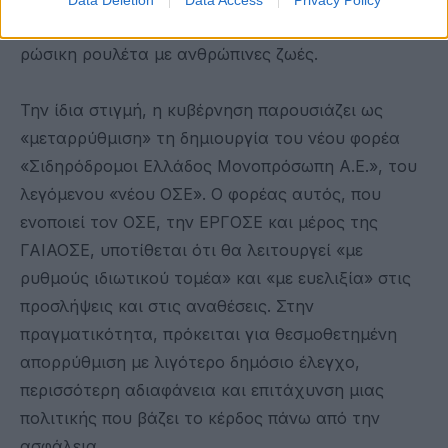
Τεμπών και τους 57 νεκρούς, συνεχίζει να παίζει
ρώσικη ρουλέτα με ανθρώπινες ζωές.
Την ίδια στιγμή, η κυβέρνηση παρουσιάζει ως
«μεταρρύθμιση» τη δημιουργία του νέου φορέα
«Σιδηρόδρομοι Ελλάδος Μονοπρόσωπη Α.Ε.», του
λεγόμενου «νέου ΟΣΕ». Ο φορέας αυτός, που
ενοποιεί τον ΟΣΕ, την ΕΡΓΟΣΕ και μέρος της
ΓΑΙΑΟΣΕ, υποτίθεται ότι θα λειτουργεί «με
ρυθμούς ιδιωτικού τομέα» και «με ευελιξία» στις
προσλήψεις και στις αναθέσεις. Στην
πραγματικότητα, πρόκειται για θεσμοθετημένη
απορρύθμιση με λιγότερο δημόσιο έλεγχο,
περισσότερη αδιαφάνεια και επιτάχυνση μιας
πολιτικής που βάζει το κέρδος πάνω από την
ασφάλεια.