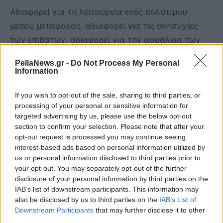
Αδιαφορεί για τη λειτουργία ενός πολύτιμου
μέσου μεταφοράς, αδιαφορεί για τις ανησυχίες
των επιβατών, αδιαφορεί για την ασφάλεια των
πολιτών.
PellaNews.gr -
Do Not Process My Personal
Information
Οποιοσδήποτε λογικός άνθρωπος θα περίμενε πως
μετά το δυστύχημα – έγκλημα στα Τέμπη, και η
If you wish to opt-out of the sale, sharing to third parties, or
πιο κυνική κυβέρνηση θα έσκυβε πάνω από τις
processing of your personal or sensitive information for
targeted advertising by us, please use the below opt-out
σιδηροδρομικές μεταφορές ώστε να μην αφήνει
section to confirm your selection. Please note that after your
ούτε υποψία ανασφάλειας. Αλλά ούτε αυτό δεν
opt-out request is processed you may continue seeing
είναι ικανοί να κάνουν οι «άριστοι» του κ.
interest-based ads based on personal information utilized by
us or personal information disclosed to third parties prior to
Μητσοτάκη...
your opt-out. You may separately opt-out of the further
Η αντίδραση του ΜέΡΑ25
disclosure of your personal information by third parties on the
IAB’s list of downstream participants. This information may
Η Hellenic Train σταθερά στη γραμμή
also be disclosed by us to third parties on the
IAB’s List of
Downstream Participants
that may further disclose it to other
"πάμε κι όπου βγει"
third parties.