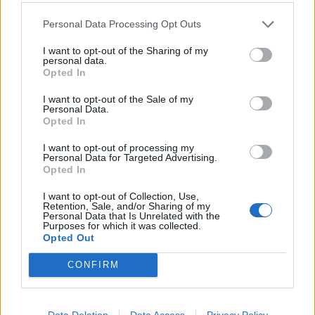
Το νέο περιστατικό στον Προαστιακό
Personal Data Processing Opt Outs
Θεσσαλονίκης - Λάρισας αναδεικνύει
I want to opt-out of the Sharing of my
personal data.
την πλήρη αδιαφορία για την
Opted In
ασφάλεια των πολιτών
I want to opt-out of the Sale of my
Personal Data.
Το νέο περιστατικό έξω από τη Θεσσαλονίκη, όπου
Opted In
τρένο του προαστιακού Θεσσαλονίκη–Λάρισα
I want to opt-out of processing my
κινήθηκε για αρκετά χιλιόμετρα σε λάθος γραμμή,
Personal Data for Targeted Advertising.
Opted In
αποτελεί σοβαρό καμπανάκι κινδύνου για την
κατάσταση του ελληνικού σιδηροδρόμου.
I want to opt-out of Collection, Use,
Retention, Sale, and/or Sharing of my
Personal Data that Is Unrelated with the
Purposes for which it was collected.
Ο υπάλληλος που φέρεται να είπε «κάτι έγινε με
Opted Out
το κλειδί και πήραμε λάθος γραμμή» αποκαλύπτει,
CONFIRM
χωρίς να το θέλει, την πραγματική κατάσταση
του συστήματος για μια κυβέρνηση στην χώρα
που, σχεδόν τρία χρόνια μετά το έγκλημα των
Data Deletion
Data Access
Privacy Policy