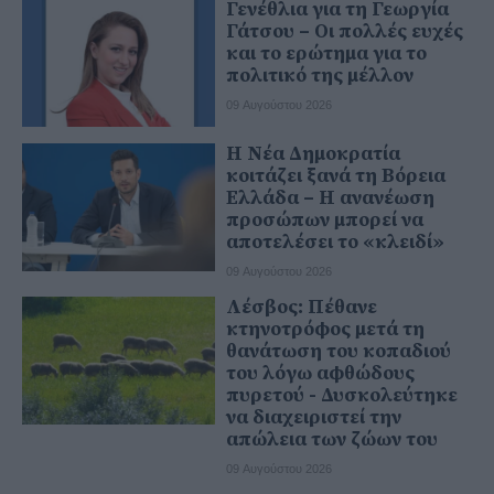
Γενέθλια για τη Γεωργία
Γάτσου – Οι πολλές ευχές
και το ερώτημα για το
πολιτικό της μέλλον
09 Αυγούστου 2026
Η Νέα Δημοκρατία
κοιτάζει ξανά τη Βόρεια
Ελλάδα – Η ανανέωση
προσώπων μπορεί να
αποτελέσει το «κλειδί»
09 Αυγούστου 2026
Λέσβος: Πέθανε
κτηνοτρόφος μετά τη
θανάτωση του κοπαδιού
του λόγω αφθώδους
πυρετού - Δυσκολεύτηκε
να διαχειριστεί την
απώλεια των ζώων του
09 Αυγούστου 2026