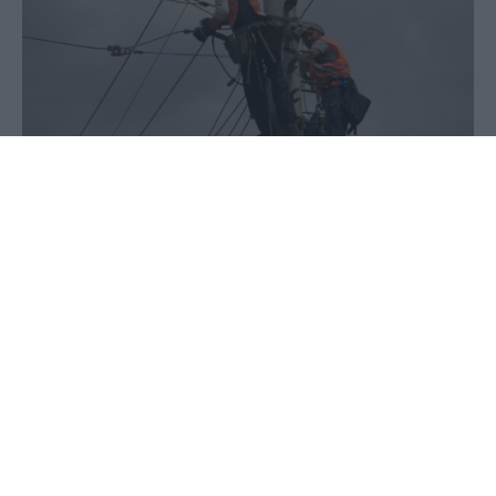
31 Μαΐου 2020 - 16:14
PellaNews Team
Διακοπές ρεύματος θα λάβουν χώρα αύριο,
Δευτέρα 1 Ιουνίου, στους δήμους Έδεσσας,
Αλμωπία και Κιλκίς, προκειμένου ο ΔΕΔΔΗΕ να
προχωρήσει σε εργασίες στο δίκτυο
ηλεκτροδότησης.
Δείτε ποιες περιοχές και ποιες ώρες θα