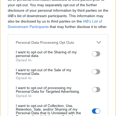
και να διαπιστώσω τη σημαντική πρόοδο, που έχει
your opt-out. You may separately opt-out of the further
συντελεστεί. Όμως, ο εχθρός του καλού είναι το
disclosure of your personal information by third parties on the
IAB’s list of downstream participants. This information may
καλύτερο και, γι’ αυτό, εστιάζουμε στο να
also be disclosed by us to third parties on the
IAB’s List of
βελτιώσουμε ακόμα περισσότερο τους χρόνους,
Downstream Participants
that may further disclose it to other
τις αποφάσεις απονομής, τα ΚΕΠΑ και πάνω από
third parties.
όλα την εξυπηρέτηση του πολίτη».
Personal Data Processing Opt Outs
ΑΠΕ-ΜΠΕ
I want to opt-out of the Sharing of my
personal data.
Opted In
Φωτογραφία: ΤΑΤΙΑΝΑ ΜΠΟΛΑΡΗ/EUROKINISSI
I want to opt-out of the Sale of my
Personal Data.
Opted In
I want to opt-out of processing my
Personal Data for Targeted Advertising.
Opted In
I want to opt-out of Collection, Use,
Retention, Sale, and/or Sharing of my
Personal Data that Is Unrelated with the