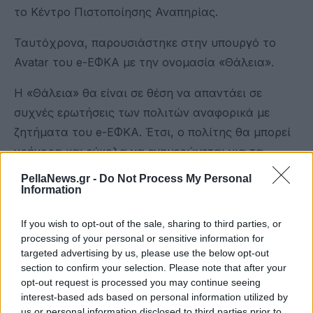
το Κέντρο Πιστοποίησης Αναπηρίας.
Ταυτόχρονα, παρουσιάστηκε στην υπουργό το
Avatar του e-ΕΦΚΑ με την ονομασία «Θάλεια».
Η «Θάλεια» θα είναι σε θέση να απαντάει σε
συχνές ερωτήσεις των πολιτών αναφορικά με
ζητήματα του e-ΕΦΚΑ. Έτσι, ο πολίτης θα μπορεί
γρήγορα και εύκολα να ενημερώνεται για τα
θέματα που τον απασχολούν, αξιοποιώντας τις
PellaNews.gr -
Do Not Process My Personal
σύγχρονες δυνατότητες τις οποίες παρέχει η
Information
τεχνολογία.
If you wish to opt-out of the sale, sharing to third parties, or
processing of your personal or sensitive information for
Η υπουργός Εργασίας και Κοινωνικής Ασφάλισης,
targeted advertising by us, please use the below opt-out
Νίκη Κεραμέως, δήλωσε: «Επισκέφθηκα σήμερα το
section to confirm your selection. Please note that after your
Κέντρο Απονομής Συντάξεων του ΕΦΚΑ, έχοντας
opt-out request is processed you may continue seeing
interest-based ads based on personal information utilized by
την ευκαιρία να συζητήσω με τους εργαζόμενους
us or personal information disclosed to third parties prior to