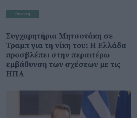
Πολιτική
Συγχαρητήρια Μητσοτάκη σε
Τραμπ για τη νίκη του: Η Ελλάδα
προσβλέπει στην περαιτέρω
εμβάθυνση των σχέσεων με τις
ΗΠΑ