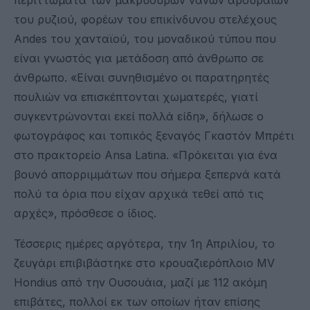
του ρυζιού, φορέων του επικίνδυνου στελέχους
Andes του χανταϊού, του μοναδικού τύπου που
είναι γνωστός για μετάδοση από άνθρωπο σε
άνθρωπο. «Είναι συνηθισμένο οι παρατηρητές
πουλιών να επισκέπτονται χωματερές, γιατί
συγκεντρώνονται εκεί πολλά είδη», δήλωσε ο
φωτογράφος και τοπικός ξεναγός Γκαστόν Μπρέτι
στο πρακτορείο Ansa Latina. «Πρόκειται για ένα
βουνό απορριμμάτων που σήμερα ξεπερνά κατά
πολύ τα όρια που είχαν αρχικά τεθεί από τις
αρχές», πρόσθεσε ο ίδιος.
Τέσσερις ημέρες αργότερα, την 1η Απριλίου, το
ζευγάρι επιβιβάστηκε στο κρουαζιερόπλοιο MV
Hondius από την Ουσουάια, μαζί με 112 ακόμη
επιβάτες, πολλοί εκ των οποίων ήταν επίσης