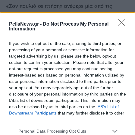
«Σαν πουλιά σε πτήση» ανέφερε μία από τις
νεκρολογίες που δημοσιεύθηκαν στα ολλανδικά
στο τεύχος Απριλίου του περιοδικού του
PellaNews.gr -
Do Not Process My Personal
Information
Χάουλερβαϊκ. «Θα μας λείψετε και οι ιστορίες
σας». Τουλάχιστον επτά Αμερικανοί επιβάτες του
If you wish to opt-out of the sale, sharing to third parties, or
MV Hondius βρίσκονταν στην πτήση Airlink της
processing of your personal or sensitive information for
targeted advertising by us, please use the below opt-out
Μίριαμ προς το Γιοχάνεσμπουργκ στις 25 Απριλίου
section to confirm your selection. Please note that after your
και έχουν επιστρέψει στις Ηνωμένες Πολιτείες,
opt-out request is processed you may continue seeing
ανάμεσά τους και δύο κάτοικοι του Νιου Τζέρσεϊ,
interest-based ads based on personal information utilized by
us or personal information disclosed to third parties prior to
αναφέρει η New York Post.
your opt-out. You may separately opt-out of the further
disclosure of your personal information by third parties on the
πηγή: tanea.gr
IAB’s list of downstream participants. This information may
also be disclosed by us to third parties on the
IAB’s List of
Downstream Participants
that may further disclose it to other
third parties.
Personal Data Processing Opt Outs