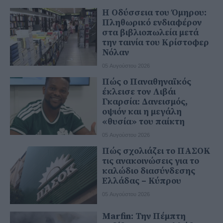
Η Οδύσσεια του Όμηρου:
Πληθωρικό ενδιαφέρον
στα βιβλιοπωλεία μετά
την ταινία του Κρίστοφερ
Νόλαν
05 Αυγούστου 2026
Πώς ο Παναθηναϊκός
έκλεισε τον Λιβάι
Γκαρσία: Δανεισμός,
οψιόν και η μεγάλη
«θυσία» του παίκτη
05 Αυγούστου 2026
Πώς σχολιάζει το ΠΑΣΟΚ
τις ανακοινώσεις για το
καλώδιο διασύνδεσης
Ελλάδας – Κύπρου
05 Αυγούστου 2026
Marfin: Την Πέμπτη