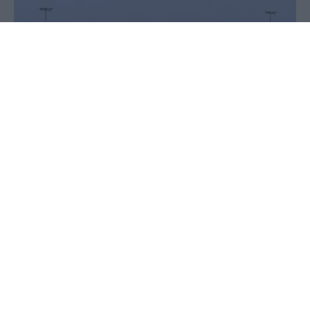
09 Μαΐου 2026 - 19:52
Παύλος-Νεκτάριος Παπαδόπουλος
Ο χανταϊός αρχίζει να προβληματίζει όλο και πιο
έντονα τις υγειονομικές αρχές ενώ στην Ιταλία,
τέθηκαν 4 άτομα σε επιτήρηση και μια γυναίκα σε
καραντίνα.
Συγκεκριμένα το υπουργείο Υγείας στην Ιταλία
ενεργοποίησε διαδικασίες επιτήρησης για τέσσερις