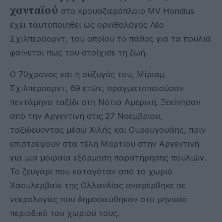
χανταϊού
στο κρουαζιερόπλοιο MV Hondius
έχει ταυτοποιηθεί ως ορνιθολόγος Λέο
Σχιλπεροορντ, του οποίου το πάθος για τα πουλιά
φαίνεται πως του στοίχισε τη ζωή.
Ο 70χρονος και η σύζυγός του, Μίριαμ
Σχιλπεροορντ, 69 ετών, πραγματοποιούσαν
πεντάμηνο ταξίδι στη Νότια Αμερική. Ξεκίνησαν
από την Αργεντινή στις 27 Νοεμβρίου,
ταξιδεύοντας μέσω Χιλής και Ουρουγουάης, πριν
επιστρέψουν στα τέλη Μαρτίου στην Αργεντινή
για μια μοιραία εξόρμηση παρατήρησης πουλιών.
Το ζευγάρι που καταγόταν από το χωριό
Χάουλερβαϊκ της Ολλανδίας αναφέρθηκε σε
νεκρολογίες που δημοσιεύθηκαν στο μηνιαίο
περιοδικό του χωριού τους.