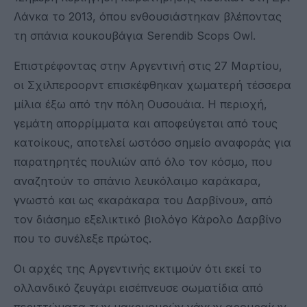
Λάνκα το 2013, όπου ενθουσιάστηκαν βλέποντας
τη σπάνια κουκουβάγια Serendib Scops Owl.
Επιστρέφοντας στην Αργεντινή στις 27 Μαρτίου,
οι Σχιλπεροορντ επισκέφθηκαν χωματερή τέσσερα
μίλια έξω από την πόλη Ουσουάια. Η περιοχή,
γεμάτη απορρίμματα και αποφεύγεται από τους
κατοίκους, αποτελεί ωστόσο σημείο αναφοράς για
παρατηρητές πουλιών από όλο τον κόσμο, που
αναζητούν το σπάνιο λευκόλαιμο καράκαρα,
γνωστό και ως «καράκαρα του Δαρβίνου», από
τον διάσημο εξελικτικό βιολόγο Κάρολο Δαρβίνο
που το συνέλεξε πρώτος.
Οι αρχές της Αργεντινής εκτιμούν ότι εκεί το
ολλανδικό ζευγάρι εισέπνευσε σωματίδια από
περιττώματα των μακρυουρών νάνων αρουραίων