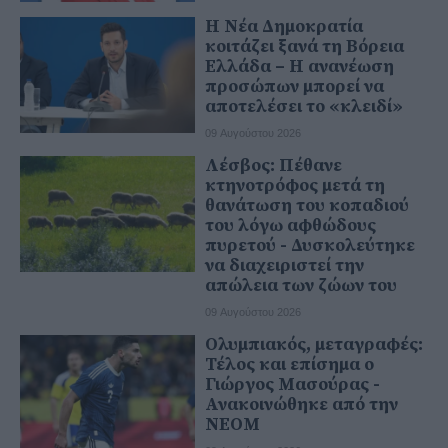
Η Νέα Δημοκρατία
κοιτάζει ξανά τη Βόρεια
Ελλάδα – Η ανανέωση
προσώπων μπορεί να
αποτελέσει το «κλειδί»
09 Αυγούστου 2026
Λέσβος: Πέθανε
κτηνοτρόφος μετά τη
θανάτωση του κοπαδιού
του λόγω αφθώδους
πυρετού - Δυσκολεύτηκε
να διαχειριστεί την
απώλεια των ζώων του
09 Αυγούστου 2026
Ολυμπιακός, μεταγραφές:
Τέλος και επίσημα ο
Γιώργος Μασούρας -
Ανακοινώθηκε από την
ΝΕΟΜ