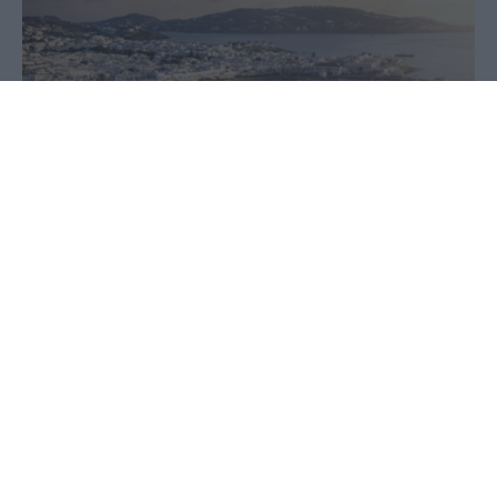
07 Ιουλίου 2026 - 09:18
PellaNews Team
Το πρόγραμμα «Τουρισμός για Όλους 2026-2027»
αποτελεί αναβαθμισμένη εκδοχή του
προηγούμενου κύκλου, με στόχο τη διεύρυνση των
δικαιούχων, τη στήριξη της ελληνικής οικογένειας
και την ενίσχυση των ευάλωτων κοινωνικών
ομάδων.