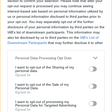
section to confirm your selection. Please note that after your
νόμιμα τις εκτάσεις που τους παραχωρήθηκαν
opt-out request is processed you may continue seeing
interest-based ads based on personal information utilized by
από το ίδιο το Δημόσιο δεν θα βρίσκονται πλέον
us or personal information disclosed to third parties prior to
αντιμέτωποι με αδικαιολόγητες δικαστικές
your opt-out. You may separately opt-out of the further
διεκδικήσεις. Το υπουργείο Αγροτικής Ανάπτυξης
disclosure of your personal information by third parties on the
IAB’s list of downstream participants. This information may
και Τροφίμων δίνει σαφείς οδηγίες στις υπηρεσίες
also be disclosed by us to third parties on the
IAB’s List of
του, ώστε οι διαδικασίες να ολοκληρώνονται
Downstream Participants
that may further disclose it to other
γρήγορα, με διαφάνεια και χωρίς περιττή
third parties.
ταλαιπωρία. Στόχος μας είναι ένα κράτος που
Personal Data Processing Opt Outs
λύνει προβλήματα, προστατεύει την αγροτική
I want to opt-out of the Sharing of my
περιουσία των πολιτών και υπηρετεί την ασφάλεια
personal data.
δικαίου».
Opted In
I want to opt-out of the Sale of my
Γραφείο Τύπου ΥΠΑΑΤ
Personal Data.
Opted In
I want to opt-out of processing my
Personal Data for Targeted Advertising.
Opted In