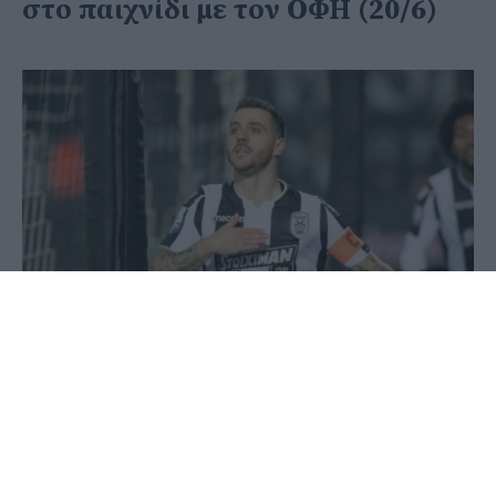
στο παιχνίδι με τον ΟΦΗ (20/6)
20 Ιουνίου 2020 - 07:55
PellaNews Team
Χωρίς τους αρχηγούς της ομάδας, Βιερίνια και
Πέλκα θα αναμετρηθεί ο ΠΑΟΚ με τον ΟΦΗ αύριο,
20/6 στο γήπεδο της Τούμπας.