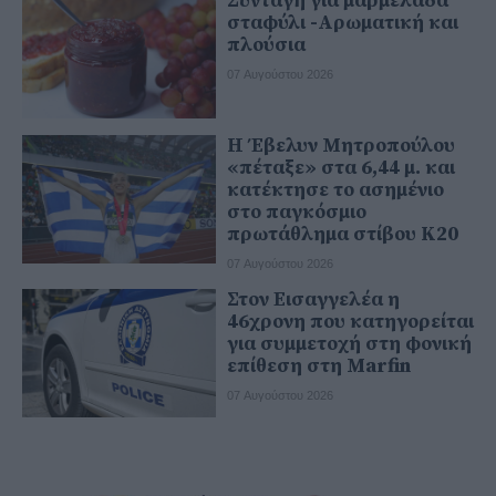
Συνταγή για μαρμελάδα
σταφύλι -Αρωματική και
πλούσια
07 Αυγούστου 2026
Η Έβελυν Μητροπούλου
«πέταξε» στα 6,44 μ. και
κατέκτησε το ασημένιο
στο παγκόσμιο
πρωτάθλημα στίβου Κ20
07 Αυγούστου 2026
Στον Εισαγγελέα η
46χρονη που κατηγορείται
για συμμετοχή στη φονική
επίθεση στη Marfin
07 Αυγούστου 2026