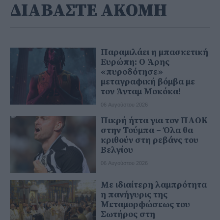
ΔΙΑΒΑΣΤΕ ΑΚΟΜΗ
Παραμιλάει η μπασκετική
Ευρώπη: Ο Άρης
«πυροδότησε»
μεταγραφική βόμβα με
τον Άνταμ Μοκόκα!
06 Αυγούστου 2026
Πικρή ήττα για τον ΠΑΟΚ
στην Τούμπα – Όλα θα
κριθούν στη ρεβάνς του
Βελγίου
06 Αυγούστου 2026
Με ιδιαίτερη λαμπρότητα
η πανήγυρις της
Μεταμορφώσεως του
Σωτήρος στη