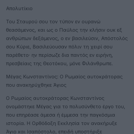
Απολυτίκιο
Του Σταυρού σου τον τύπον εν ουρανώ
θεασάμενος, και ως ο Παύλος την κλήσιν ουκ εξ
ανθρώπων δεξάμενος, ο εν βασιλεύσιν, Απόστολός
σου Κύριε, Βασιλεύουσαν πόλιν τη χειρί σου
παρέθετο· ην περίσωζε δια παντός εν ειρήνη,
πρεσβείαις της Θεοτόκου, μόνε Φιλάνθρωπε.
Μέγας Κωνσταντίνος: Ο Ρωμαίος αυτοκράτορας
που ανακηρύχθηκε Άγιος
Ο Ρωμαίος αυτοκράτορας Κωνσταντίνος
ονομάστηκε Μέγας για το πολυσύνθετο έργο του,
που επηρέασε άμεσα ή έμμεσα την παγκόσμια
ιστορία. Η Ορθόδοξη Εκκλησία τον ανακήρυξε
Άγιο και Ισαπόστολο, επειδή υποστήριξε