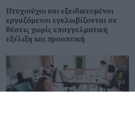
Πτυχιούχοι και εξειδικευμένοι
εργαζόμενοι εγκλωβίζονται σε
θέσεις χωρίς επαγγελματική
εξέλιξη και προοπτική
21 Μαΐου 2026 - 10:03