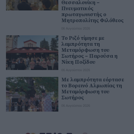
Θεσσαλονίκη –
Πνευματικός
πρωταγωνιστής ο
Μητροπολίτης Φιλόθεος
06 Αυγούστου 2026
Το Ριζό τίμησε με
λαμπρότητα τη
Μεταμόρφωση του
Σωτήρος – Παρούσα η
Νίκη Ποζίδου
06 Αυγούστου 2026
Με λαμπρότητα εόρτασε
το Βορεινό Αλμωπίας τη
Μεταμόρφωση του
Σωτήρος
06 Αυγούστου 2026