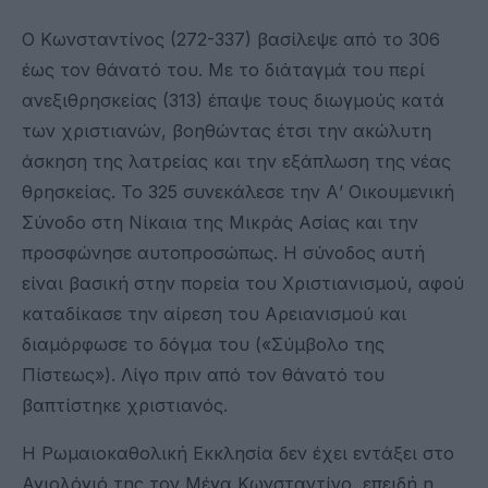
Ο Κωνσταντίνος (272-337) βασίλεψε από το 306
έως τον θάνατό του. Με το διάταγμά του περί
ανεξιθρησκείας (313) έπαψε τους διωγμούς κατά
των χριστιανών, βοηθώντας έτσι την ακώλυτη
άσκηση της λατρείας και την εξάπλωση της νέας
θρησκείας. Το 325 συνεκάλεσε την Α’ Οικουμενική
Σύνοδο στη Νίκαια της Μικράς Ασίας και την
προσφώνησε αυτοπροσώπως. Η σύνοδος αυτή
είναι βασική στην πορεία του Χριστιανισμού, αφού
καταδίκασε την αίρεση του Αρειανισμού και
διαμόρφωσε το δόγμα του («Σύμβολο της
Πίστεως»). Λίγο πριν από τον θάνατό του
βαπτίστηκε χριστιανός.
Η Ρωμαιοκαθολική Εκκλησία δεν έχει εντάξει στο
Αγιολόγιό της τον Μέγα Κωνσταντίνο, επειδή η