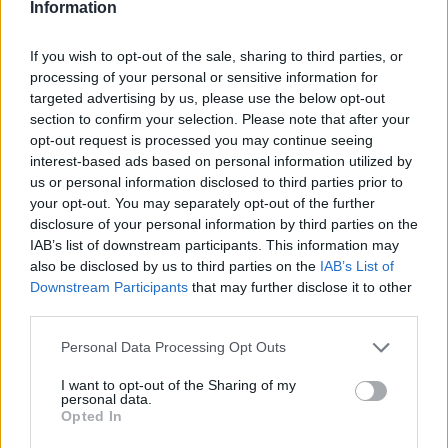
Information
αυτό πολύ γρήγορα ήλθε σε σύγκρουση με τον
σύμμαχό του στην Ανατολή και γαμπρό του
If you wish to opt-out of the sale, sharing to third parties, or
Λικίνιο (Ο Λικίνιος ήταν σύζυγος της αδελφής του
processing of your personal or sensitive information for
targeted advertising by us, please use the below opt-out
Κωνσταντίνου, Κωνσταντίας). Ο Κωνσταντίνος
section to confirm your selection. Please note that after your
επικράτησε σε σειρά μαχών και ναυμαχιών και το
opt-out request is processed you may continue seeing
324 έγινε κυρίαρχος σε ολόκληρη την
interest-based ads based on personal information utilized by
us or personal information disclosed to third parties prior to
αυτοκρατορία.
your opt-out. You may separately opt-out of the further
disclosure of your personal information by third parties on the
Μετά την επικράτησή του, κύριο μέλημα του
IAB’s list of downstream participants. This information may
Κωνσταντίνου ήταν η ανόρθωση της
also be disclosed by us to third parties on the
IAB’s List of
παραπαίουσας αυτοκρατορίας. Με μία σειρά
Downstream Participants
that may further disclose it to other
third parties.
μεταρρυθμίσεων που πραγματοποίησε,
αποκατέστησε την ενότητα της αυτοκρατορικής
Personal Data Processing Opt Outs
εξουσίας και περιόρισε τις κεντρόφυγες τάσεις, με
I want to opt-out of the Sharing of my
την κατάργηση των αξιωμάτων του Αύγουστου
personal data.
Opted In
και του Καίσαρα, ενώ περιόρισε σημαντικά τις