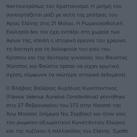
παντοιοτρόπως τον Χριστιανισμό. Η μνήμη του
συνεορτάζεται μαζί με αυτή της μητέρας του
Αγίας Ελένης στις 21 Μαΐου. Η Ρωμαιοκαθολική
Εκκλησία δεν τον έχει εντάξει στη χωρεία των
Αγίων της, επειδή η ιστορική έρευνα του χρεώνει
τη διαταγή για τη δολοφονία του γιου του
Κρίσπου και της δεύτερης γυναίκας του Φαύστας
(Κρίσπος και Φαύστα πρέπει να είχαν ερωτική
σχέση, σύμφωνα τα νεώτερα ιστορικά δεδομένα).
Ο Φλάβιος Βαλέριος Αυρήλιος Κωνσταντίνος
(Flavius Valerius Aurelius Constantinus) γεννήθηκε
στις 27 Φεβρουαρίου του 272 στην Ναϊσσό της
Άνω Μοισίας (σήμερα Νις Σερβίας) και ήταν γιος
του ρωμαίου αξιωματικού Κωνστάντιου Χλωρού
και της συζύγου ή παλλακίδας του Ελένης. Έμαθε