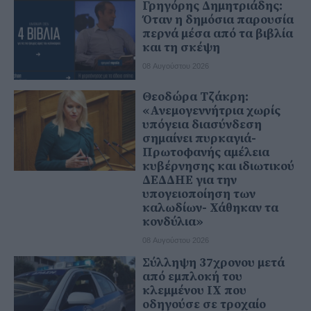
Γρηγόρης Δημητριάδης:
Όταν η δημόσια παρουσία
περνά μέσα από τα βιβλία
και τη σκέψη
08 Αυγούστου 2026
Θεοδώρα Τζάκρη:
«Ανεμογεννήτρια χωρίς
υπόγεια διασύνδεση
σημαίνει πυρκαγιά-
Πρωτοφανής αμέλεια
κυβέρνησης και ιδιωτικού
ΔΕΔΔΗΕ για την
υπογειοποίηση των
καλωδίων- Χάθηκαν τα
κονδύλια»
08 Αυγούστου 2026
Σύλληψη 37χρονου μετά
από εμπλοκή του
κλεμμένου ΙΧ που
οδηγούσε σε τροχαίο