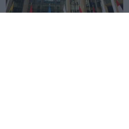
09 Ιουλίου 2020 - 10:19
PellaNews Team
Οι υπουργοί Οικονομικών της Ευρωζώνης --το
Eurogroup-- εκλέγουν σήμερα τον νέο πρόεδρό
τους με μια αμφίρροπη ψηφοφορία για μια θέση
κλειδί σε μια στιγμή που η ήπειρος αντιμετωπίζει
την πιο βαριά ύφεση στην ιστορία της.
Μεταξύ των 19 υπουργών, τρεις είναι υποψήφιοι: η
Ισπανίδα Νάντια Καλβίνιο, που ανήκει σε μια
κυβέρνηση της αριστεράς και θεωρούνταν για
καιρό το φαβορί, ο κεντροδεξιός Ιρλανδός Πασκάλ