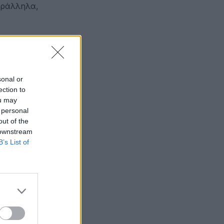
αράλληλα,
ς
ων
sonal or
ection to
ou may
ουν τον
 personal
out of the
 downstream
B’s List of