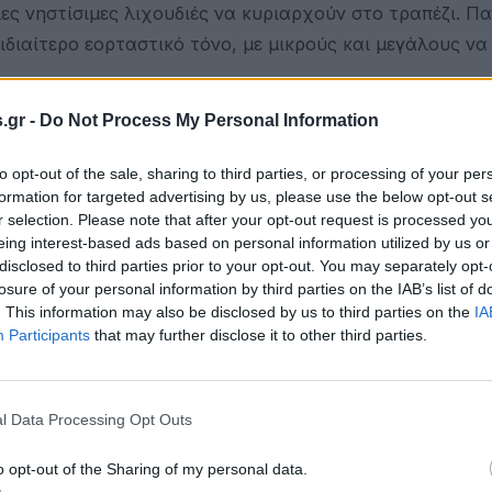
λες νηστίσιμες λιχουδιές να κυριαρχούν στο τραπέζι. Π
ιδιαίτερο εορταστικό τόνο, με μικρούς και μεγάλους να
.gr -
Do Not Process My Personal Information
πίας, Νίκος Παρούτογλου, ο οποίος συνομίλησε με του
αρουσία του υπογράμμισε τη σημασία της διατήρησης τ
to opt-out of the sale, sharing to third parties, or processing of your per
οχής μέσα από τέτοιες εκδηλώσεις.
formation for targeted advertising by us, please use the below opt-out s
r selection. Please note that after your opt-out request is processed y
χαρταετού, με δεκάδες παιδιά και οικογένειες να γεμίζ
eing interest-based ads based on personal information utilized by us or
 από τα πιο αγαπημένα έθιμα της ημέρας.
disclosed to third parties prior to your opt-out. You may separately opt-
losure of your personal information by third parties on the IAB’s list of
μη μια χρονιά τη δυναμική της τοπικής κοινότητας,
. This information may also be disclosed by us to third parties on the
IA
Participants
that may further disclose it to other third parties.
νούν από γενιά σε γενιά.
l Data Processing Opt Outs
o opt-out of the Sharing of my personal data.