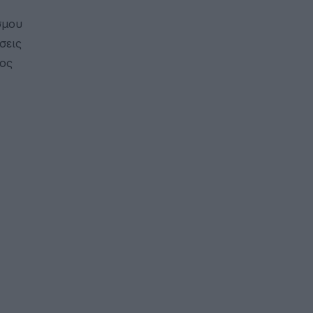
σμου
σεις
πος