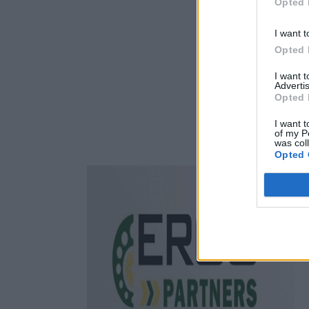
Opted 
I want t
Opted 
I want 
Advertis
Opted 
I want t
of my P
was col
Opted 