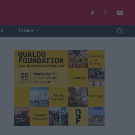
ία
Τοπικά