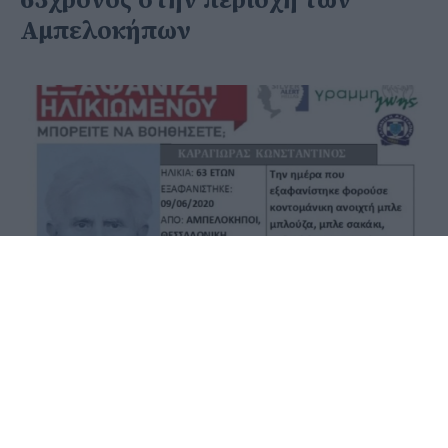
63χρονος στην περιοχή των
Αμπελοκήπων
11 Ιουνίου 2020 - 08:12
PellaNews Team
Συναγερμός έχει σημάνει στην περιοχή των
Αμπελοκήπων στη δυτική Θεσσαλονίκη από την