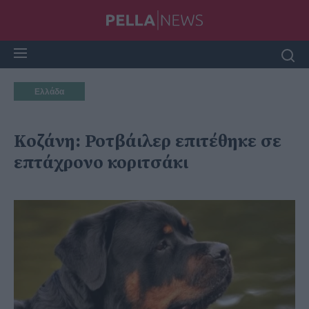
Ελλάδα
Κοζάνη: Ροτβάιλερ επιτέθηκε σε
επτάχρονο κοριτσάκι