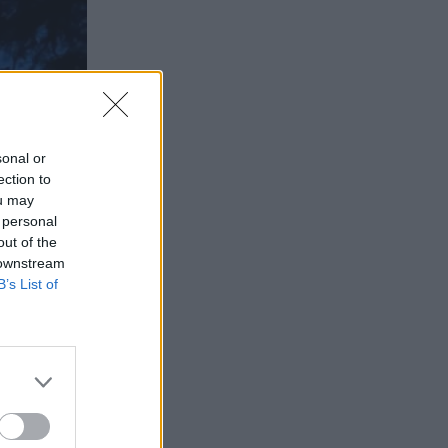
sonal or
ection to
ou may
 personal
out of the
 downstream
B’s List of