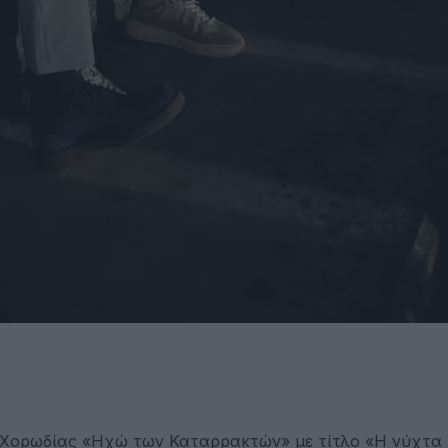
 Χορωδίας «Ηχώ των Καταρρακτών» με τίτλο «Η νύχτα 