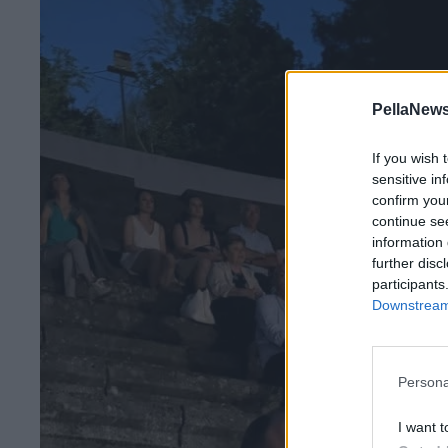
PellaNews
If you wish 
sensitive in
confirm you
continue se
information 
further disc
participants
Downstream 
Persona
I want t