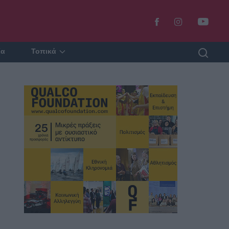
ία
Τοπικά