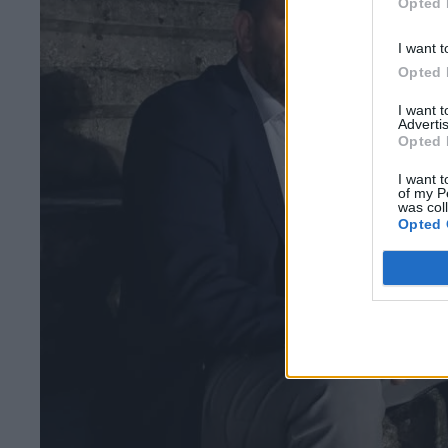
Opted 
I want t
Opted 
I want 
Advertis
Opted 
I want t
of my P
was col
Opted 