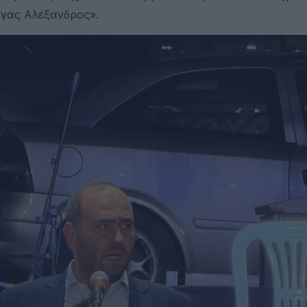
έγας Αλέξανδρος».