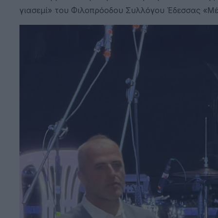
γιασεμί» του Φιλοπρόοδου Συλλόγου Έδεσσας «Μ