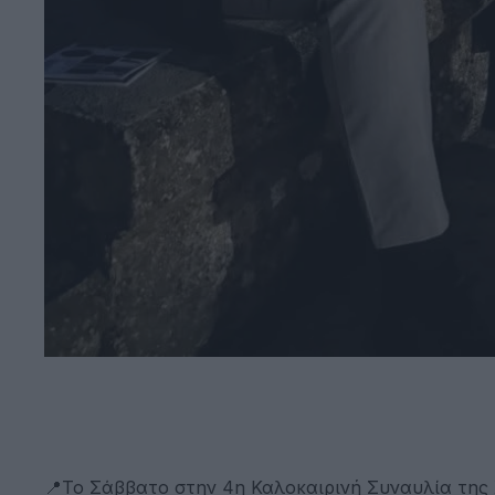
📍Το Σάββατο στην 4η Καλοκαιρινή Συναυλία της