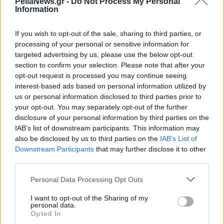
PellaNews.gr -
Do Not Process My Personal
Information
If you wish to opt-out of the sale, sharing to third parties, or
processing of your personal or sensitive information for
targeted advertising by us, please use the below opt-out
section to confirm your selection. Please note that after your
opt-out request is processed you may continue seeing
interest-based ads based on personal information utilized by
us or personal information disclosed to third parties prior to
your opt-out. You may separately opt-out of the further
disclosure of your personal information by third parties on the
IAB’s list of downstream participants. This information may
also be disclosed by us to third parties on the
IAB’s List of
20 Φεβρουαρίου 2026
Downstream Participants
that may further disclose it to other
Δήμος Αλμωπίας: Μετά
third parties.
τις "έκτακτες" και
"κατεπείγουσες"
Personal Data Processing Opt Outs
έρχεται και η
Λογοδοσίας
I want to opt-out of the Sharing of my
personal data.
Opted In