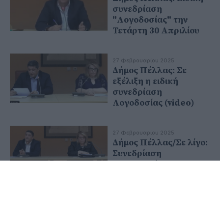
συνεδρίαση
"Λογοδοσίας" την
Τετάρτη 30 Απριλίου
27 Φεβρουαρίου 2025
Δήμος Πέλλας: Σε
εξέλιξη η ειδική
συνεδρίαση
Λογοδοσίας (video)
27 Φεβρουαρίου 2025
Δήμος Πέλλας/Σε λίγο:
Συνεδρίαση
"Λογοδοσίας" με
ερωτήματα και
απαντήσεις με
ενδιαφέρον