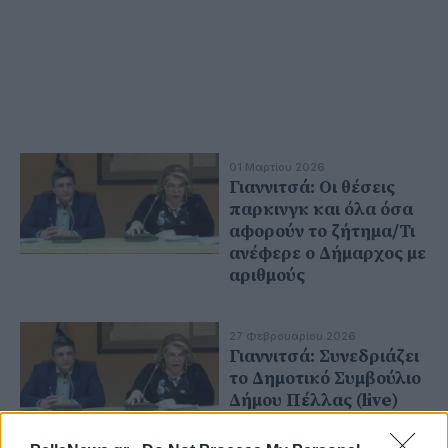
01 Μαρτίου 2026
Γιαννιτσά: Οι θέσεις
παρκινγκ και όλα όσα
αφορούν το ζήτημα/Τι
ανέφερε ο Δήμαρχος με
αριθμούς
27 Φεβρουαρίου 2026
Γιαννιτσά: Συνεδριάζει
το Δημοτικό Συμβούλιο
Δήμου Πέλλας (live)