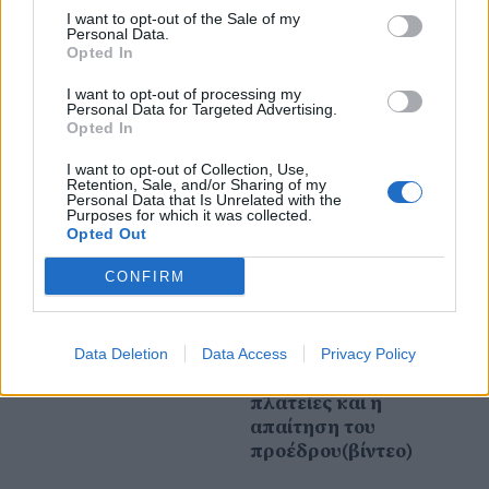
13 Φεβρουαρίου 2026
I want to opt-out of the Sale of my
Δήμος Αλμωπίας:
Personal Data.
Ειδική συνεδρίαση
Opted In
λογοδοσίας την Τρίτη
I want to opt-out of processing my
24 Φεβρουαρίου
Personal Data for Targeted Advertising.
Opted In
24 Δεκεμβρίου 2025
I want to opt-out of Collection, Use,
Δ.Σ. Σκύδρας:
Retention, Sale, and/or Sharing of my
Personal Data that Is Unrelated with the
Προαστιακή σύνδεση
Purposes for which it was collected.
με Θεσσαλονίκη,
Opted Out
Λουτρά μέχρι τον
CONFIRM
Απρίλιο, η διαύγεια,
στα 10ευρώ το
τετραγωνικό για το
τέλος χρήσης στα
Data Deletion
Data Access
Privacy Policy
πεζοδρόμια και τις
πλατείες και η
απαίτηση του
προέδρου(βίντεο)