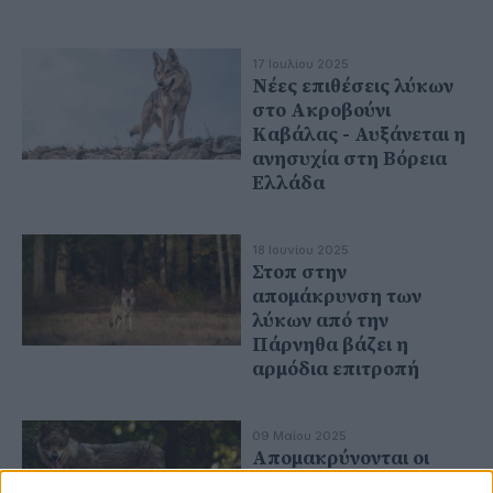
17 Ιουλίου 2025
Νέες επιθέσεις λύκων
στο Ακροβούνι
Καβάλας - Αυξάνεται η
ανησυχία στη Βόρεια
Ελλάδα
18 Ιουνίου 2025
Στοπ στην
απομάκρυνση των
λύκων από την
Πάρνηθα βάζει η
αρμόδια επιτροπή
09 Μαΐου 2025
Απομακρύνονται οι
λύκοι από την Πάρνηθα