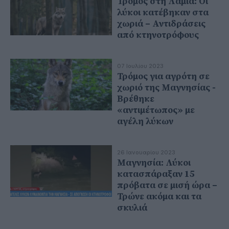
Τρόμος στη Λαμία: Οι
λύκοι κατέβηκαν στα
χωριά – Αντιδράσεις
από κτηνοτρόφους
07 Ιουλίου 2023
Τρόμος για αγρότη σε
χωριό της Μαγνησίας -
Βρέθηκε
«αντιμέτωπος» με
αγέλη λύκων
26 Ιανουαρίου 2023
Μαγνησία: Λύκοι
κατασπάραξαν 15
πρόβατα σε μισή ώρα –
Τρώνε ακόμα και τα
σκυλιά