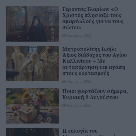
Γέροντας Ιλαρίων: «Ο
Χριστός πλησίαζε τους
αμαρτωλούς για να τους
σώσει»
09 Αυγούστου 2026
Μητροπολίτης Ιωήλ:
Άξιος διάδοχος του Αγίου
Καλλινίκου – Με
αυταπάρνηση και αγάπη
στους εορτασμούς
09 Αυγούστου 2026
Ποιοι γιορτάζουν σήμερα,
Κυριακή 9 Αυγούστου
09 Αυγούστου 2026
Η ευλογία του