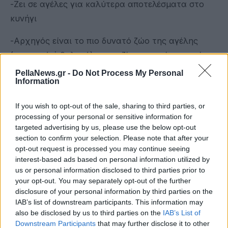
-Ζει σε αγέλες για καλύτερα αποτελέσματα στο
κυνήγι
-Αρχηγός είναι το πιο δυνατό ζώο της αγέλης
(αρσενικό ή θηλυκό) και μαζί με το ταίρι του είναι
το αναπαραγωγικό ζευγάρι της αγέλης
PellaNews.gr -
Do Not Process My Personal
Information
-Εχει εξελιχθεί ώστε να τρέφεται κυρίως με άγρια
φυτοφάγα ζώα, αλλά σε περίπτωση που αυτά
If you wish to opt-out of the sale, sharing to third parties, or
processing of your personal or sensitive information for
εκλείπουν στρέφεται σε μικρότερα ζώα,
targeted advertising by us, please use the below opt-out
κτηνοτροφικά, ή ακόμα και σε ανθρωπογενείς
section to confirm your selection. Please note that after your
πηγές τροφής (σκουπίδια, νεκρά ζώα)
opt-out request is processed you may continue seeing
interest-based ads based on personal information utilized by
us or personal information disclosed to third parties prior to
-Μπορεί να εντοπίσει το θήραμά του από
your opt-out. You may separately opt-out of the further
απόσταση 3 χλμ. μόνο από τη μυρωδιά
disclosure of your personal information by third parties on the
IAB’s list of downstream participants. This information may
-Ενας λύκος μπορεί να ακούσει το ουρλιαχτό ενός
also be disclosed by us to third parties on the
IAB’s List of
άλλου από απόσταση έως και 10 χλμ.
Downstream Participants
that may further disclose it to other