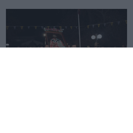
15 Δεκεμβρίου 2023 - 09:06
Στέφανος Μίντζας
Η Επισκοπή Ναούσης γιορτάζει τον Πολιούχο της
Άγιο Ελευθέριο και οι εορτασμοί ξεκίνησαν το
απόγευμα της Πέμπτης με τον πανηγυρικό
εσπερινό και την περιφορά της ιερης εικόνας