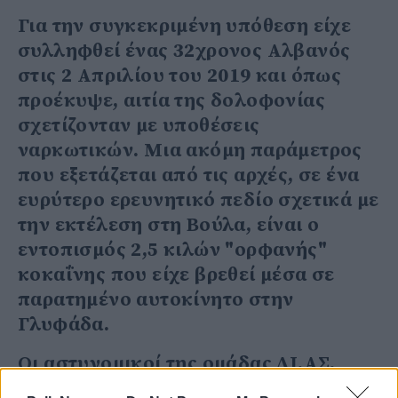
Για την συγκεκριμένη υπόθεση είχε
συλληφθεί ένας 32χρονος Αλβανός
στις 2 Απριλίου του 2019 και όπως
προέκυψε, αιτία της δολοφονίας
σχετίζονταν με υποθέσεις
ναρκωτικών. Μια ακόμη παράμετρος
που εξετάζεται από τις αρχές, σε ένα
ευρύτερο ερευνητικό πεδίο σχετικά με
την εκτέλεση στη Βούλα, είναι ο
εντοπισμός 2,5 κιλών "ορφανής"
κοκαΐνης που είχε βρεθεί μέσα σε
παρατημένο αυτοκίνητο στην
Γλυφάδα.
Οι αστυνομικοί της ομάδας ΔΙ.ΑΣ,
είχαν εντοπίσει τα ναρκωτικά προ