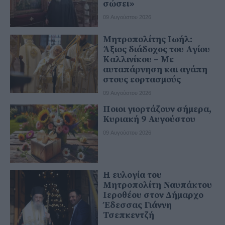
σώσει»
09 Αυγούστου 2026
Μητροπολίτης Ιωήλ:
Άξιος διάδοχος του Αγίου
Καλλινίκου – Με
αυταπάρνηση και αγάπη
στους εορτασμούς
09 Αυγούστου 2026
Ποιοι γιορτάζουν σήμερα,
Κυριακή 9 Αυγούστου
09 Αυγούστου 2026
Η ευλογία του
Μητροπολίτη Ναυπάκτου
Ιεροθέου στον Δήμαρχο
Έδεσσας Γιάννη
Τσεπκεντζή