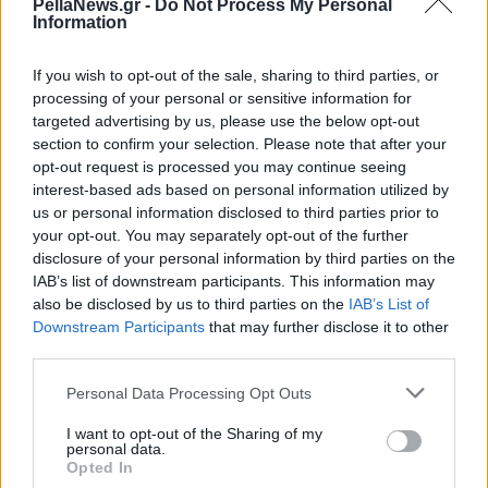
PellaNews.gr -
Do Not Process My Personal
ημερών, μέσα στο καπό του
Information
αυτοκινήτου, που ήταν σκεπασμένο
με κουκούλα. Τις επόμενες ώρες, οι
If you wish to opt-out of the sale, sharing to third parties, or
processing of your personal or sensitive information for
αστυνομικοί αναμένεται να λάβουν
targeted advertising by us, please use the below opt-out
και άλλη κατάθεση από την σύζυγο
section to confirm your selection. Please note that after your
του θύματος, ενώ αναμένουν με
opt-out request is processed you may continue seeing
interest-based ads based on personal information utilized by
αυξημένο ενδιαφέρον τα στοιχεία από
us or personal information disclosed to third parties prior to
την Europol.
your opt-out. You may separately opt-out of the further
disclosure of your personal information by third parties on the
Πηγή: newpost.gr
IAB’s list of downstream participants. This information may
also be disclosed by us to third parties on the
IAB’s List of
Downstream Participants
that may further disclose it to other
third parties.
Personal Data Processing Opt Outs
I want to opt-out of the Sharing of my
personal data.
Opted In