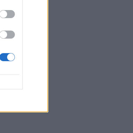
τους.
 επιπλέον