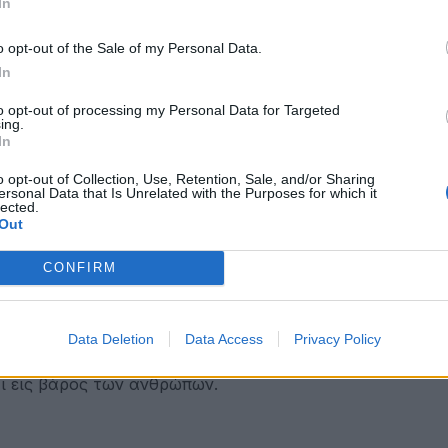
In
o opt-out of the Sale of my Personal Data.
In
 για το πού και πώς θα αναπτύξουν τη δραστηριότητά 
to opt-out of processing my Personal Data for Targeted
ing.
In
ξηλωθεί ακόμη και η βρύση του χώρου, δημιουργώντας
o opt-out of Collection, Use, Retention, Sale, and/or Sharing
ersonal Data that Is Unrelated with the Purposes for which it
ράς.
lected.
Out
CONFIRM
Data Deletion
Data Access
Privacy Policy
χι εις βάρος των ανθρώπων.