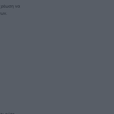
οχρέωση να
νων.
τι ούτε