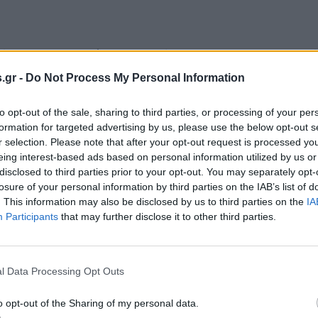
ματα για να στήσουν τον πάγκο τους και να εξασφαλί
.gr -
Do Not Process My Personal Information
to opt-out of the sale, sharing to third parties, or processing of your per
formation for targeted advertising by us, please use the below opt-out s
σε μια «δυσάρεστη έκπληξη» με αυτό που αντίκρισαν σ
r selection. Please note that after your opt-out request is processed y
eing interest-based ads based on personal information utilized by us or
disclosed to third parties prior to your opt-out. You may separately opt-
losure of your personal information by third parties on the IAB’s list of
. This information may also be disclosed by us to third parties on the
IA
Participants
that may further disclose it to other third parties.
ες ανάπλασης ,ενός χώρου που εδώ και χρόνια φιλοξενε
ετέφεραν οι ίδιοι οι επαγγελματίες, βρέθηκαν μπροστά
αμικρή ενημέρωση.
l Data Processing Opt Outs
o opt-out of the Sharing of my personal data.