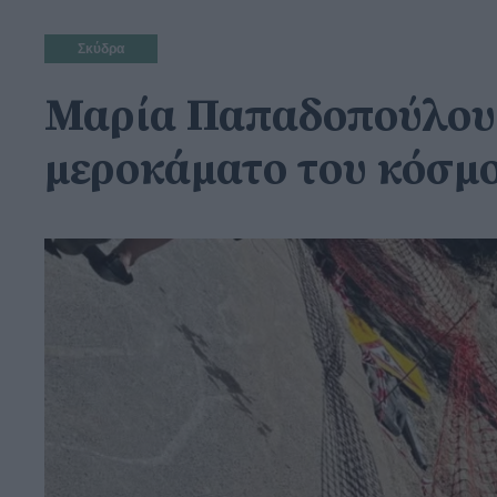
Σκύδρα
Μαρία Παπαδοπούλου: Π
μεροκάματο του κόσμο