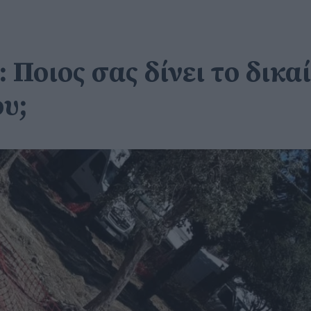
οιος σας δίνει το δικαί
υ;