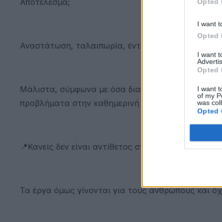
Αποτέλεσμα;
Opted 
I want t
Opted 
Αναστάτωση, ταλαιπωρία, ένταση και αβεβαιότητα
I want 
Advertis
Opted 
Μάλιστα, σύμφωνα με όσα διαπιστώσαμε, έχει απο
I want t
of my P
προβλήματα στην καθημερινή λειτουργία της αγο
was col
Opted 
📍Κανείς δεν είναι αντίθετος στα έργα.
Τα έργα όμως γίνονται για τους ανθρώπους και ό