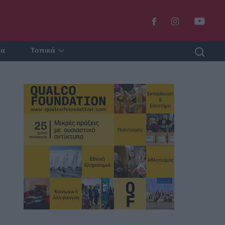
ία
Τοπικά