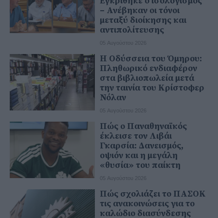
Εγκρίθηκε ο ισολογισμός
– Ανέβηκαν οι τόνοι
μεταξύ διοίκησης και
αντιπολίτευσης
05 Αυγούστου 2026
Η Οδύσσεια του Όμηρου:
Πληθωρικό ενδιαφέρον
στα βιβλιοπωλεία μετά
την ταινία του Κρίστοφερ
Νόλαν
05 Αυγούστου 2026
Πώς ο Παναθηναϊκός
έκλεισε τον Λιβάι
Γκαρσία: Δανεισμός,
οψιόν και η μεγάλη
«θυσία» του παίκτη
05 Αυγούστου 2026
Πώς σχολιάζει το ΠΑΣΟΚ
τις ανακοινώσεις για το
καλώδιο διασύνδεσης