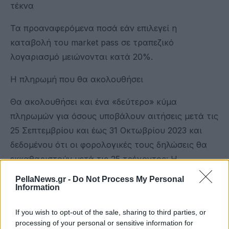
τέκνα
Τα προαναφερόμενα ποσά εάν επιλεγεί η
καταβολή του market pass σε τραπεζικό
λογαριασμό μειώνονται κατά 20%.
Η πληρωμή που θα ακολουθήσει
Θα ακολουθήσει και ένα «δεύτερο» κύμα
πληρωμών για όσους υποβάλουν αιτήσεις μετά τις
25 Σεπτεμβρίου και έως 31 Οκτωβρίου 2023 και
δεδομένου ότι οι φορολογικές τους δηλώσεις θα
εκκαθαριστούν μετά τις 25 τρέχοντος: Η
συγκεκριμένη κατηγορία δικαιούχων θα εξοφληθεί
PellaNews.gr -
Do Not Process My Personal
στις 5 Νοεμβρίου 2023.
Information
protothema
If you wish to opt-out of the sale, sharing to third parties, or
processing of your personal or sensitive information for