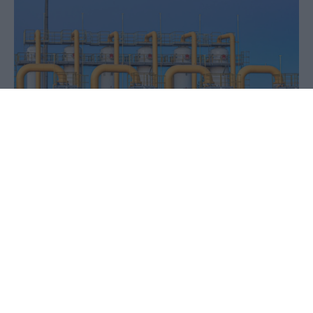
28 Σεπτεμβρίου 2023 - 13:37
PellaNews Team
Ανοδικά κινουνται οι τιμές του φυσικού αερίου
στην Ευρώπη, καθώς οι εργασίες συντήρησης στο
νορβηγικό κοίτασμα Skarv και η αναμενόμενη
επιδείνωση του καιρού το επόμενο διάστημα
επηρεάζουν την προσφορά και τη ζήτηση.