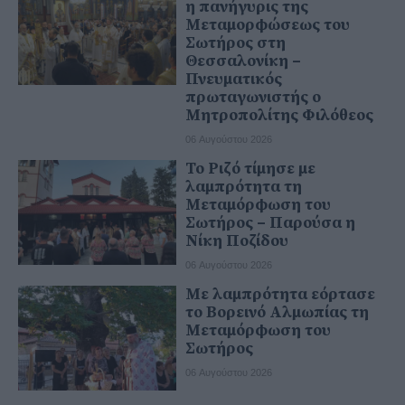
η πανήγυρις της
Μεταμορφώσεως του
Σωτήρος στη
Θεσσαλονίκη –
Πνευματικός
πρωταγωνιστής ο
Μητροπολίτης Φιλόθεος
06 Αυγούστου 2026
Το Ριζό τίμησε με
λαμπρότητα τη
Μεταμόρφωση του
Σωτήρος – Παρούσα η
Νίκη Ποζίδου
06 Αυγούστου 2026
Με λαμπρότητα εόρτασε
το Βορεινό Αλμωπίας τη
Μεταμόρφωση του
Σωτήρος
06 Αυγούστου 2026