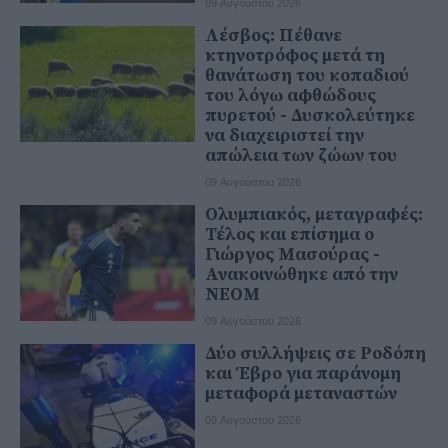
09 Αυγούστου 2026
Λέσβος: Πέθανε
κτηνοτρόφος μετά τη
θανάτωση του κοπαδιού
του λόγω αφθώδους
πυρετού - Δυσκολεύτηκε
να διαχειριστεί την
απώλεια των ζώων του
09 Αυγούστου 2026
Ολυμπιακός, μεταγραφές:
Τέλος και επίσημα ο
Γιώργος Μασούρας -
Ανακοινώθηκε από την
ΝΕΟΜ
09 Αυγούστου 2026
Δύο συλλήψεις σε Ροδόπη
και Έβρο για παράνομη
μεταφορά μεταναστών
09 Αυγούστου 2026