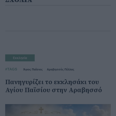
Εκκλησία
#TAGS
Άγιος Παΐσιος
Αραβησσός Πέλλας
Πανηγυρίζει το εκκλησάκι του
Αγίου Παϊσίου στην Αραβησσό