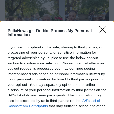
PellaNews.gr -
Do Not Process My Personal
Information
If you wish to opt-out of the sale, sharing to third parties, or
processing of your personal or sensitive information for
targeted advertising by us, please use the below opt-out
section to confirm your selection. Please note that after your
opt-out request is processed you may continue seeing
interest-based ads based on personal information utilized by
Οι εορταστικές εκδηλώσεις συνεχίζονται με το
us or personal information disclosed to third parties prior to
παραδοσιακό πανηγύρι στο κονάκι του χωριού,
your opt-out. You may separately opt-out of the further
όπου κάτοικοι και επισκέπτες θα έχουν την
disclosure of your personal information by third parties on the
IAB’s list of downstream participants. This information may
ευκαιρία να γιορτάσουν όλοι μαζί, διατηρώντας
also be disclosed by us to third parties on the
IAB’s List of
ζωντανά τα ήθη, τα έθιμα και την πολιτιστική
Downstream Participants
that may further disclose it to other
παράδοση της Μηλιάς.
third parties.