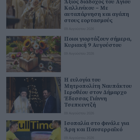
Άξιος διάδοχος του Αγίου
Καλλινίκου – Με
αυταπάρνηση και αγάπη
στους εορτασμούς
09 Αυγούστου 2026
Ποιοι γιορτάζουν σήμερα,
Κυριακή 9 Αυγούστου
09 Αυγούστου 2026
Η ευλογία του
Μητροπολίτη Ναυπάκτου
Ιεροθέου στον Δήμαρχο
Έδεσσας Γιάννη
Τσεπκεντζή
09 Αυγούστου 2026
Ισοπαλία στο φινάλε για
Άρη και Πανσερραϊκό
09 Αυγούστου 2026