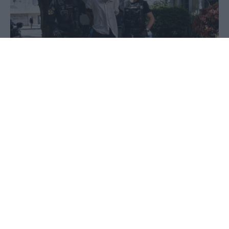
22 Ιουνίου 2020 - 10:59
PellaNews Team
Στον εισαγγελέα οδηγήθηκε στις 6 χθες το
απόγευμα (21.06) ο 40χρονος από το Πακιστάν ο
οποίος κατηγορείται για απόπειρα
ανθρωποκτονίας μιας 83χρονης ηλικιωμένης
στην Πρέβεζα.
Ο 40χρονος ζήτησε και έλαβε προθεσμία για να