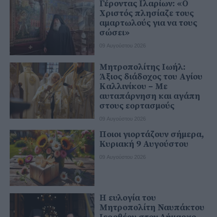
Γέροντας Ιλαρίων: «Ο
Χριστός πλησίαζε τους
αμαρτωλούς για να τους
σώσει»
09 Αυγούστου 2026
Μητροπολίτης Ιωήλ:
Άξιος διάδοχος του Αγίου
Καλλινίκου – Με
αυταπάρνηση και αγάπη
στους εορτασμούς
09 Αυγούστου 2026
Ποιοι γιορτάζουν σήμερα,
Κυριακή 9 Αυγούστου
09 Αυγούστου 2026
Η ευλογία του
Μητροπολίτη Ναυπάκτου